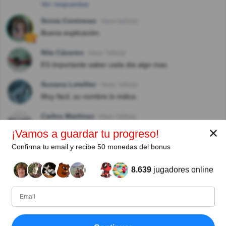
Ver respuestas
Sonia Contreras
Hace 5año(s)
Buena explicación.
Nila Cáceres
Hace 7año(s)
ES importante saber cada dia algo mas.
Susana Letellier
Hace 7año(s)
Muy fácil, su nombre lo indica .
Carlos Martinez
Hace 7año(s)
CLARO ES UNA ENFERMEDAD DEL CEREBRO
✕
¡Vamos a guardar tu progreso!
Confirma tu email y recibe 50 monedas del bonus
Maria Elena Vaca Escalante
Hace 7año(s)
Me luci conteste todas las preguntas correctamente
8.639
jugadores online
H D García
Hace 7año(s)
Opción correcta. Afecta a una parte del cerebro,
concretamente se refiere a un síndrome de disfunción
cerebral, el cual puede ser causado por múltiples
etiologías.