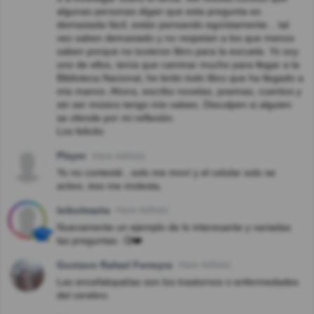
algunas personas digan que esta pregunta es
demasiada fácil, están pensando egoístamente... tal
vez saben demasiado y no respetan a los que menos
saben porque no tuvieron libro para la escuela. Yo soy
uno de ellos, tenía que caminar mucho para llegar a la
Biblioteca Nacional, he leído todo libro que ha llegado a
mis manos. Ahora, escribo novelas, poemas, cuentos y
sin ser músico tengo mis valses. Disculpen si alguien
se ofende por mi reflexión.
Los felicito
Player
Hace 4año(s)
Yo no contesté , solo me moví y el celular solo se
activo, éso me molesta,
leibolmarta
Hace 4año(s)
Nuevamente un ejemplo de lo interesante y variadas
las preguntas. 🧐❤️
Gustavo Rafael Ferreyra
Hace 4año(s)
Las encefalopatías son los trastornos o enfermedades
del cerebro.