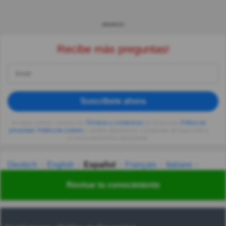
ANUNCIO
Recibe más preguntas!
Suscríbete ahora
Al seguir usando, aceptas los
Términos y condiciones
de Quizzclub,
Política de
privacidad
,
Política de cookies
y recibes adivinanzas y preguntas de QuizzClub a
tu correo electrónico diariamente.
Deutsch
English
Español
Français
Italiano
Nederlands
Polski
Português
Svenska
Türkçe
Revisar tu conocimiento
Русский
Українська
हिन्दी
한국어
汉语
漢語