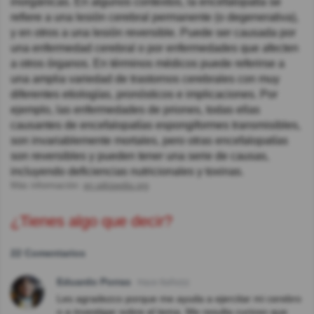
inorgánicas. En algunos contextos, la encefalopatía se
refiere a una lesión cerebral permanente (o degenerativa),
y en otros a una lesión reversible. Puede ser causada por
una enfermedad cerebral o por enfermedades que afecten
a otros órganos. En términos médicos puede referirse a
una amplia variedad de trastornos cerebrales con muy
diferentes etiologías, pronósticos e implicaciones. Por
ejemplo, las enfermedades de priones, todas ellas
causantes de encefalopatías espongiformes transmisibles,
son invariablemente mortales, pero otras encefalopatías
son reversibles y pueden tener una serie de causas,
incluyendo deficiencias nutricionales y toxinas.
Más información:
en.wikipedia.org
¿Tienes algo que decir?
22 Comentarios
Eduardo Porras
Hace 8año(s)
Les agradezco porque me ayuda a ejercitar mi cerebro
o a investigar sobre el tema. Me resulta curioso que