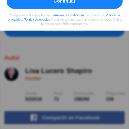
Continuar
Gladys Fructuosa Samaniego
Hace 8año(s)
Muy bueno
Al seguir usando, aceptas los
Términos y condiciones
de Quizzclub,
Política de
privacidad
,
Política de cookies
y recibes adivinanzas y preguntas de QuizzClub a
tu correo electrónico diariamente.
Ver más comentarios
Autor:
Lisa Lucero Shapiro
Escritor
Desde
Nivel
Puntuación
Preguntas
02/2016
73
198260
339
Compartir
en Facebook