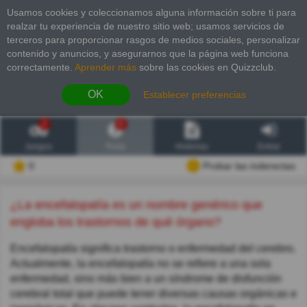
Usamos cookies y coleccionamos alguna información sobre ti para
realzar tu experiencia de nuestro sitio web; usamos servicios de
terceros para proporcionar rasgos de medios sociales, personalizar
contenido y anuncios, y asegurarnos que la página web funciona
correctamente.
Aprender más
sobre las cookies en Quizzclub.
OK
Establecer preferencias
2
6
Juegos
Trivia
Historias
Entrar
0
Probar las inderectas
¿La encefalopatía es un nombre genérico que
engloba los trastornos de qué órgano?
Encefalopatía significa trastorno o enfermedad del cerebro.
Actualmente, la encefalopatía no se refiere a una sola
enfermedad, sino más bien a un síndrome de disfunción
cerebral total que puede tener diversas causas orgánicas e