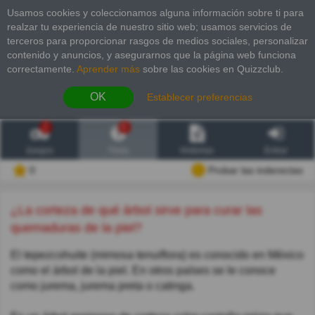
Usamos cookies y coleccionamos alguna información sobre ti para
realzar tu experiencia de nuestro sitio web; usamos servicios de
terceros para proporcionar rasgos de medios sociales, personalizar
contenido y anuncios, y asegurarnos que la página web funciona
correctamente.
Aprender más
sobre las cookies en Quizzclub.
OK
Establecer preferencias
2
6
Juegos
Trivia
Historias
Entrar
0
Probar las inderectas
¿La corteza de qué árbol sirve para curar las
quemaduras de la piel?
El tepezcohuite (mimosa tenuiflora) es conocido en México
como el árbol de la piel. En otros países se le conoce
como jurema, jurema preta o catinga.