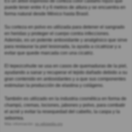
Es un árbol espinoso de corteza color castaño rojizo que
puede tener entre 4 y 6 metros de altura y se encuentra en
forma natural desde México hasta Brasil.
Su corteza en polvo es utilizada para detener el sangrado
en heridas y proteger el cuerpo contra infecciones.
Además, es un potente antioxidante y analgésico que sirve
para restaurar la piel lesionada, la ayuda a cicatrizar y a
evitar que quede marcada con una cicatriz.
El tepezcohuite se usa en casos de quemaduras de la piel,
ayudando a sanar y recuperar el tejido dañado debido a su
gran contenido en antioxidantes y a que sus componentes
estimulan la producción de elastina y colágeno.
También es utilizado en la industria cosmética en forma de
champú, cremas, lociones, jabones y polvo, para combatir
el acné y evitar la resequedad del cabello, la caspa y la
seborrea.
Más información:
es.wikipedia.org