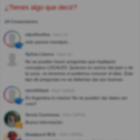
¿Tienes algo que decir?
24 Comentarios
elpollosilva
Hace 1m
esto parece mexiquiz...
Sylvia Llanos
Hace 1m
No se pueden hacer preguntas que impliquen
conceptos LOCALES. Quienes no somos del pais o de
la zona, no tenemos ni podemos conocer el dato. Este
tipo de preguntas no se deberian dar por buenas.
monilidiam
Hace 1año(s)
En Argentina lo mismo! No se pueden dar datos así
creo!!
Sonia Contreras
Hace 1año(s)
Buena información.
Deadpool M.D.
Hace 1año(s)