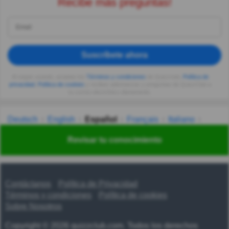
Recibe más preguntas!
Suscríbete ahora
Al seguir usando, aceptas los
Términos y condiciones
de Quizzclub,
Política de
privacidad
,
Política de cookies
y recibes adivinanzas y preguntas de QuizzClub a
tu correo electrónico diariamente.
Deutsch
English
Español
Français
Italiano
Nederlands
Polski
Português
Svenska
Türkçe
Revisar tu conocimiento
Русский
Українська
हिन्दी
한국어
汉语
漢語
Contáctanos
Política de Privacidad
Términos y condiciones
Política de cookies
Sobre Nosotros
Copyright © 2026 quizzclub.com. Todos los derechos