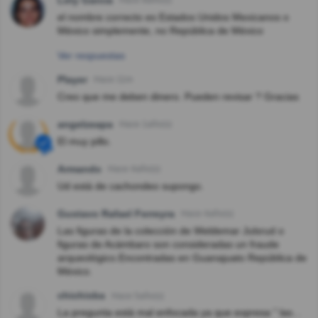
Hace 8año(s)
el nombre correcto es Estados Unidos Mexicanos o
México simplemente, no República de México
Ver respuestas
Player
Hace 11m
Creo que me deben dinero. Pueden revisar ? Gracias
angelzeapa
Hace 1año(s)
El muy pillo.
Armando
Hace 4año(s)
Ud está de cachondeo supongo.
Gustavo Rafael Ferreyra
Hace 4año(s)
Las figuras de la colección de Weldemar Julsrud o
figuras de Acámbaro son consideradas un fraude
arqueológico.Encontradas en Guanajuato República de
México.
chichisba
Hace 5año(s)
La pregunta está mal enfocada ya que expresa " las...