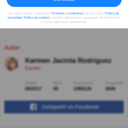
curioso.
Al seguir usando, aceptas los
Términos y condiciones
de Quizzclub,
Política de
privacidad
,
Política de cookies
y recibes adivinanzas y preguntas de QuizzClub a
Ver más comentarios
tu correo electrónico diariamente.
Autor:
Karmen Jacinta Rodriguez
Escritor
Desde
Nivel
Puntuación
Preguntas
09/2017
99
1989228
3846
Compartir
en Facebook