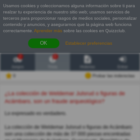
Usamos cookies y coleccionamos alguna información sobre ti para
realzar tu experiencia de nuestro sitio web; usamos servicios de
terceros para proporcionar rasgos de medios sociales, personalizar
contenido y anuncios, y asegurarnos que la página web funciona
correctamente.
Aprender más
sobre las cookies en Quizzclub.
OK
Establecer preferencias
2
6
Juegos
Trivia
Historias
Entrar
0
Probar las inderectas
¿La colección de Weldemar Julsrud o figuras de
Acámbaro, son un fraude arqueológico?
Lo expresado es verdadero.
La colección de Weldemar Julsrud o figuras de Acámbaro
son una colección de más de 37 000 piezas encontradas