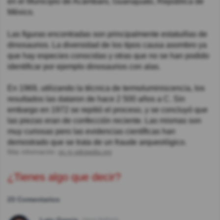
en el Municipio de Acámbaro, Guanajuato, República de
México.
Las figuras encontradas son principalmente estatuillas de
dinosaurios. La diversidad de los tipos causa asombro ya
que hay especies conocidas y otras que no se han podido
identificar por ejemplo dinosaurios con alas.
En 1969, utilizando la técnica de termoluminiscencia, los
resultados las dataron de hace 2 500 años a C. Sin
embargo en 1972 se repitió el proceso, y se concluyó que
las piezas eran de confección reciente. Las mismas son
muy curiosas pero las evidencias científicas han
demostrado que se trata de un fraude arqueológico.
Más información:
es.m.wikipedia.org
¿Tienes algo que decir?
23 Comentarios
Lety Garcia