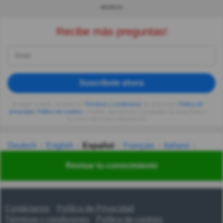
ANUNCIO
Recibe más preguntas!
Suscríbete ahora
Al seguir usando, aceptas los
Términos y condiciones
de Quizzclub,
Política de
privacidad
,
Política de cookies
y recibes adivinanzas y preguntas de QuizzClub a
tu correo electrónico diariamente.
Deutsch
English
Español
Français
Italiano
Nederlands
Polski
Português
Svenska
Türkçe
Revisar tu conocimiento
Русский
Українська
हिन्दी
한국어
汉语
漢語
Contáctanos
Política de Privacidad
Términos y condiciones
Política de cookies