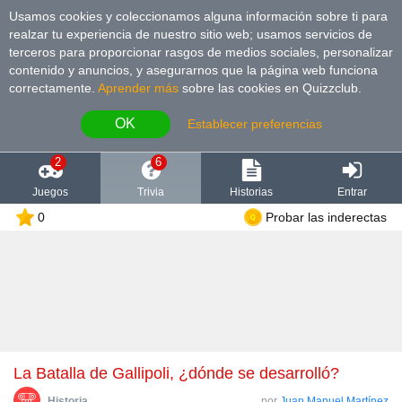
Usamos cookies y coleccionamos alguna información sobre ti para
realzar tu experiencia de nuestro sitio web; usamos servicios de
terceros para proporcionar rasgos de medios sociales, personalizar
contenido y anuncios, y asegurarnos que la página web funciona
correctamente.
Aprender más
sobre las cookies en Quizzclub.
OK
Establecer preferencias
2
6
Juegos
Trivia
Historias
Entrar
0
Probar las inderectas
La Batalla de Gallipoli, ¿dónde se desarrolló?
Historia
por
Juan Manuel Martínez