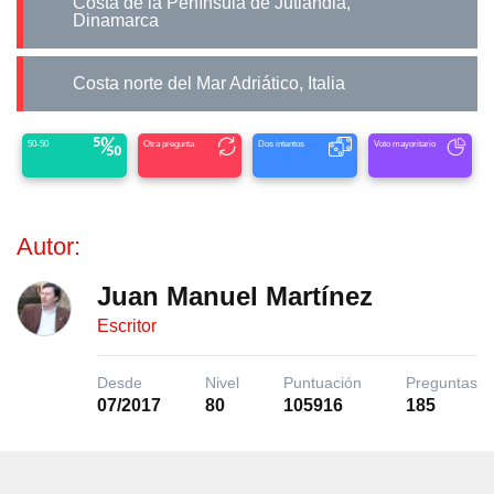
Costa de la Península de Jutlandia,
Dinamarca
Costa norte del Mar Adriático, Italia
50-50
Otra pregunta
Dos intentos
Voto mayoritario
Autor:
Juan Manuel Martínez
Escritor
Desde
Nivel
Puntuación
Preguntas
07/2017
80
105916
185