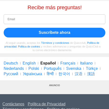
Recibe más preguntas!
Suscríbete ahora
Al seguir usando, aceptas los
Términos y condiciones
de Quizzclub,
Política de
privacidad
,
Política de cookies
y recibes adivinanzas y preguntas de QuizzClub a
tu correo electrónico diariamente.
Deutsch
English
Español
Français
Italiano
Nederlands
Polski
Português
Svenska
Türkçe
Русский
Українська
हिन्दी
한국어
汉语
漢語
ANUNCIO
Contáctanos
Política de Privacidad