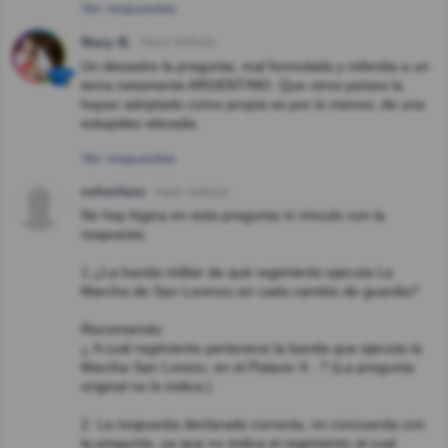
Ver respuestas
Mary B.
Hace 4año(s)
Un desastre la pregunta, mal formulada y referida a un
tema netamente ARGENTINO. Que otros países la
hayan adoptado como propia es por lo menos, de una
estupidez elevada.
Ver respuestas
ceherlazc
Hace 4año(s)
No hay lógica en esta pregunta ni vínculo con la
respuesta.
1.¿La banda militar de qué regimiento ejecuta La
Marcha de San Lorenzo en cada cambio de guardia?
Recomiendo:
¿ A cuál regimiento pertenece la banda que ejecuta la
Marcha San Lorezo, en el Palacio X...? (La pregunta
original no lo indica.)
2. La respuesta declarada correcta, no concuerda con
la pregunta, ya que no indica el regimiento al cual