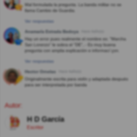
Mal formulada la pregunta. La banda militar no se
llama Cambio de Guardia.
Ver respuestas
Anamaría Estrada Bedoya
Hace 4año(s)
Hay un error pues realmente el nombre es: "Marcha
San Lorenzo" le sobra el "DE",.- Es muy buena
pregunta con amplia explicación e informaci´çon.
Ver respuestas
Hector Ornelas
Hace 4año(s)
Originalmente escrita para violín y adaptada después
para ser interpretada por banda
Autor:
H D García
Escritor