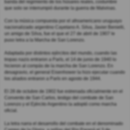
banda del regimiento de los húsares reales, costumbre
que solo se interrumpió durante la guerra de Malvinas.
Con la música compuesta por el afroamericano uruguayo
nacionalizado argentino Cayetano A. Silva, Javier Benielli,
un amigo de Silva, fue el que el 27 de abril de 1907 le
puso letra a la Marcha de San Lorenzo.
Adaptada por distintos ejércitos del mundo, cuando las
tropas nazis entraron a París, el 14 de junio de 1940 lo
hicieron al compás de la marcha de San Lorenzo. En
desagravio, el general Eisenhower la hizo ejecutar cuando
los aliados entraron a París en agosto de 1944.
El 28 de octubre de 1902 fue estrenada oficialmente en el
Convento de San Carlos, testigo del combate de San
Lorenzo y el Ejército Argentino la adoptó como marcha
oficial.
La letra narra el desarrollo del combate en el denominado
Campo de la Gloria, a orillas del Rio Paraná el 3 de