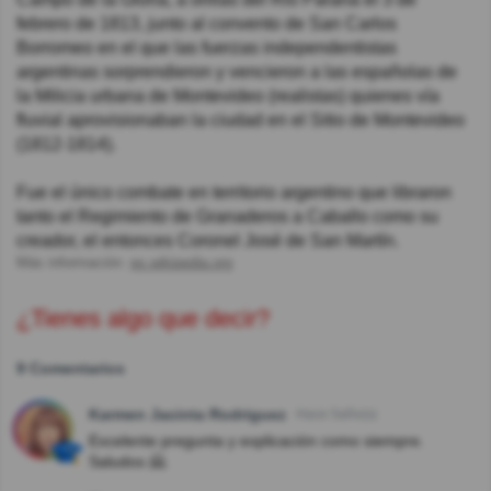
febrero de 1813, junto al convento de San Carlos
Borromeo en el que las fuerzas independentistas
argentinas sorprendieron y vencieron a las españolas de
la Milicia urbana de Montevideo (realistas) quienes vía
fluvial aprovisionaban la ciudad en el Sitio de Montevideo
(1812-1814).
Fue el único combate en territorio argentino que libraron
tanto el Regimiento de Granaderos a Caballo como su
creador, el entonces Coronel José de San Martín.
Más información:
es.wikipedia.org
¿Tienes algo que decir?
9 Comentarios
Karmen Jacinta Rodriguez
Hace 5año(s)
Excelente pregunta y explicación como siempre.
Saludos 🤗.