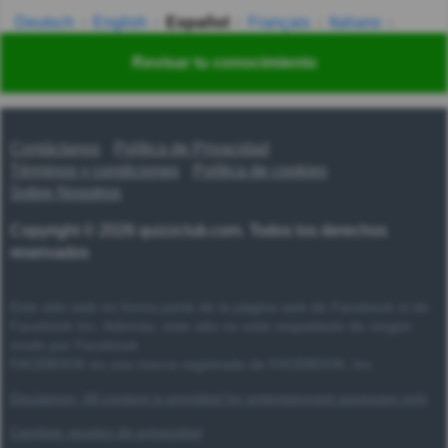
Deutsch
English
Español
Français
Italiano
Nederlands
Polski
Português
Svenska
Türkçe
Revisar tu conocimiento
Русский
Українська
हिन्दी
한국어
汉语
漢語
Contáctanos
Política de Privacidad
Términos y condiciones
Política de cookies
Sobre Nosotros
Copyright © 2026 quizzclub.com. Todos los derechos
reservados
Este sitio web no forma parte de la página web de Facebook ni de
Facebook Inc. Además, este sitio no está respaldado de ningún
modo por Facebook.
FACEBOOK es una marca registrada de FACEBOOK, Inc.
Disclaimer: All content is provided for entertainment purposes only
Cambiar ajustes de privacidad