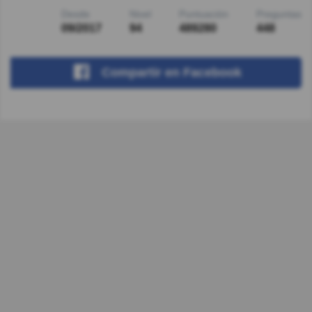
Desde
Nivel
Puntuación
Preguntas
09/2017
94
489280
448
Compartir
en Facebook