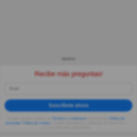
ANUNCIO
Recibe más preguntas!
Suscríbete ahora
Al seguir usando, aceptas los
Términos y condiciones
de Quizzclub,
Política de
privacidad
,
Política de cookies
y recibes adivinanzas y preguntas de QuizzClub a
tu correo electrónico diariamente.