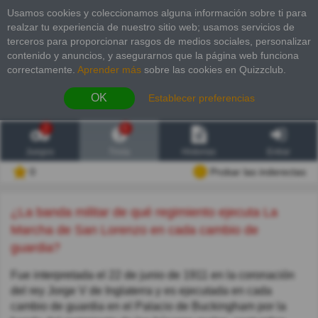
Usamos cookies y coleccionamos alguna información sobre ti para
realzar tu experiencia de nuestro sitio web; usamos servicios de
terceros para proporcionar rasgos de medios sociales, personalizar
contenido y anuncios, y asegurarnos que la página web funciona
correctamente.
Aprender más
sobre las cookies en Quizzclub.
OK
Establecer preferencias
2
6
Juegos
Trivia
Historias
Entrar
0
Probar las inderectas
¿La banda militar de qué regimiento ejecuta La
Marcha de San Lorenzo en cada cambio de
guardia?
Fue interpretada el 22 de junio de 1911 en la coronación
del rey Jorge V de Inglaterra y es ejecutada en cada
cambio de guardia en el Palacio de Buckingham por la