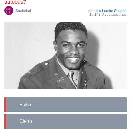
autobús?
Sociedad
por
Lisa Lucero Shapiro
15.148 Visualizaciones
Falso
Cierto