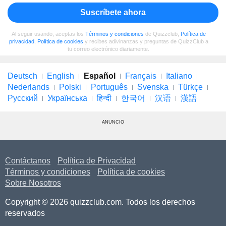
Suscríbete ahora
Al seguir usando, aceptas los
Términos y condiciones
de Quizzclub,
Política de
privacidad
,
Política de cookies
y recibes adivinanzas y preguntas de QuizzClub a
tu correo electrónico diariamente.
Deutsch
English
Español
Français
Italiano
Nederlands
Polski
Português
Svenska
Türkçe
Русский
Українська
हिन्दी
한국어
汉语
漢語
ANUNCIO
Contáctanos
Política de Privacidad
Términos y condiciones
Política de cookies
Sobre Nosotros
Copyright © 2026 quizzclub.com. Todos los derechos
reservados