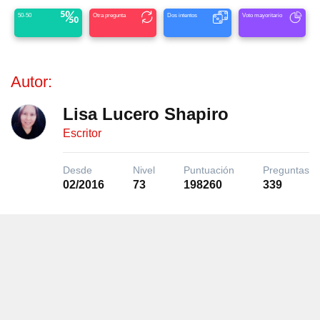
50-50
Otra pregunta
Dos intentos
Voto mayoritario
Autor:
Lisa Lucero Shapiro
Escritor
Desde
Nivel
Puntuación
Preguntas
02/2016
73
198260
339