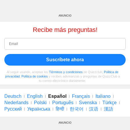
ANUNCIO
Recibe más preguntas!
Suscríbete ahora
Al seguir usando, aceptas los
Términos y condiciones
de Quizzclub,
Política de
privacidad
,
Política de cookies
y recibes adivinanzas y preguntas de QuizzClub a
tu correo electrónico diariamente.
Deutsch
English
Español
Français
Italiano
Nederlands
Polski
Português
Svenska
Türkçe
Русский
Українська
हिन्दी
한국어
汉语
漢語
ANUNCIO