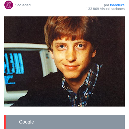
Sociedad
por
thandeka
133.869 Visualizaciones
Google