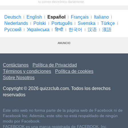
tu correo electrónico diariamente.
Deutsch
English
Español
Français
Italiano
Nederlands
Polski
Português
Svenska
Türkçe
Русский
Українська
हिन्दी
한국어
汉语
漢語
ANUNCIO
Contáctanos
Política de Privacidad
Términos y condiciones
Política de cookies
Sobre Nosotros
Copyright © 2026 quizzclub.com. Todos los derechos
reservados
Este sitio web no forma parte de la página web de Facebook ni de
Facebook Inc. Además, este sitio no está respaldado de ningún
modo por Facebook.
FACEBOOK es una marca registrada de FACEBOOK, Inc.