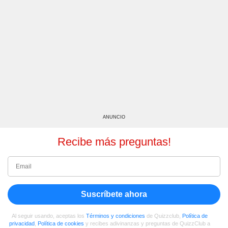
ANUNCIO
Recibe más preguntas!
Suscríbete ahora
Al seguir usando, aceptas los
Términos y condiciones
de Quizzclub,
Política de
privacidad
,
Política de cookies
y recibes adivinanzas y preguntas de QuizzClub a