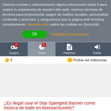
Usamos cookies y coleccionamos alguna información sobre ti para
realzar tu experiencia de nuestro sitio web; usamos servicios de
terceros para proporcionar rasgos de medios sociales, personalizar
contenido y anuncios, y asegurarnos que la página web funciona
correctamente.
Aprender más
sobre las cookies en Quizzclub.
OK
Establecer preferencias
2
6
Juegos
Trivia
Historias
Entrar
0
Probar las inderectas
¿Es ilegal usar el Star Spangled Banner como
música de baile en Massachusetts?