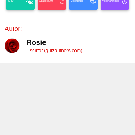
50-50
Otra pregunta
Dos intentos
Voto mayoritario
Autor:
Rosie
Escritor (quizauthors.com)