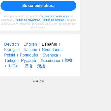
Suscríbete ahora
Al seguir usando, aceptas los
Términos y condiciones
de
Quizzclub,
Política de privacidad
,
Política de cookies
y recibes
adivinanzas y preguntas de QuizzClub a tu correo electrónico
diariamente.
Deutsch
English
Español
Français
Italiano
Nederlands
Polski
Português
Svenska
Türkçe
Русский
Українська
हिन्दी
한국어
汉语
漢語
ANUNCIO