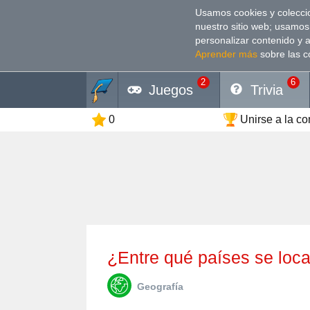
Usamos cookies y coleccio
nuestro sitio web; usamos
personalizar contenido y 
Aprender más
sobre las c
2
6
Juegos
Trivia
0
Unirse a la c
¿Entre qué países se loc
Geografía