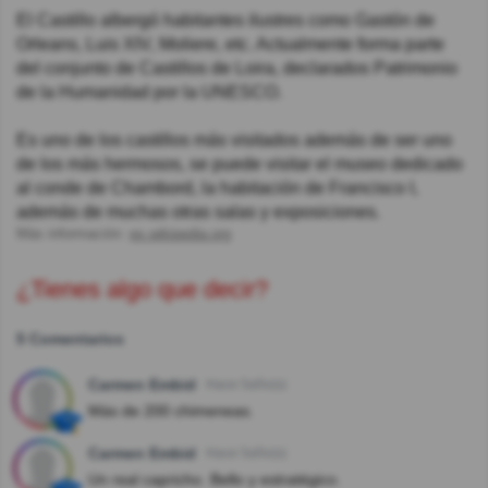
El Castillo albergó habitantes ilustres como Gastón de
Orleans, Luis XIV, Moliere, etc. Actualmente forma parte
del conjunto de Castillos de Loira, declarados Patrimonio
de la Humanidad por la UNESCO.
Es uno de los castillos más visitados además de ser uno
de los más hermosos, se puede visitar el museo dedicado
al conde de Chambord, la habitación de Francisco I,
además de muchas otras salas y exposiciones.
Más información:
es.wikipedia.org
¿Tienes algo que decir?
5 Comentarios
Carmen Embid
Hace 5año(s)
Más de 200 chimeneas.
Carmen Embid
Hace 5año(s)
Un real capricho. Bello y estratégico.