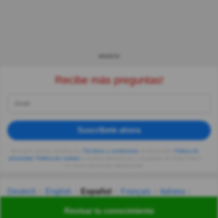
ANUNCIO
Recibe más preguntas!
Suscríbete ahora
Al seguir usando, aceptas los
Términos y condiciones
de Quizzclub,
Política de
privacidad
,
Política de cookies
y recibes adivinanzas y preguntas de QuizzClub a
tu correo electrónico diariamente.
Deutsch
English
Español
Français
Italiano
Nederlands
Polski
Português
Svenska
Türkçe
Revisar tu conocimiento
Русский
Українська
हिन्दी
한국어
汉语
漢語