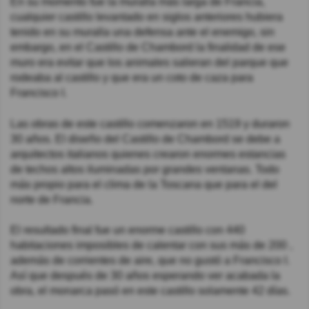
En su momento fue la muralla más larga de Francia,
cualquier castillo levantado en siglos anteriores hubiera
tenido en su muralla una defensa ante el enemigo, sin
embargo, en el Castillo de Chambord la finalidad de ese
muro era evitar que los animales salieran del parque que
rodeaba al castillo y que era un coto de caza para
Francisco I.
Las obras de este castillo comenzaron en 1519 y duraron
30 años. El diseño del Castillo de Chambord se debe a
arquitectos italianos quienes crearon enormes estancias
de techos altos iluminadas por grandes ventanas. Todo
más propio para el clima de la Toscana que para el del
norte de Francia.
El resultado final fue un enorme castillo con 440
habitaciones imposibles de calentar con sus más de 200 ,
además de corrientes de aire, que no gustó a Francisco I.
Así que después de 30 años esperando ver acabada la
obra, el monarca pasó en este castillo solamente 42 días.