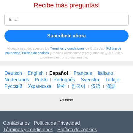
Recibe más preguntas!
Suscríbete ahora
Al seguir usando, aceptas los
Términos y condiciones
de Quizzclub,
Política de
privacidad
,
Política de cookies
y recibes adivinanzas y preguntas de QuizzClub a
tu correo electrónico diariamente.
Deutsch
English
Español
Français
Italiano
Nederlands
Polski
Português
Svenska
Türkçe
Русский
Українська
हिन्दी
한국어
汉语
漢語
ANUNCIO
Contáctanos
Política de Privacidad
Términos y condiciones
Política de cookies