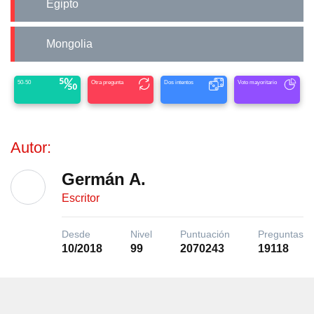
Egipto
Mongolia
50-50
Otra pregunta
Dos intentos
Voto mayoritario
Autor:
Germán A.
Escritor
Desde
Nivel
Puntuación
Preguntas
10/2018
99
2070243
19118