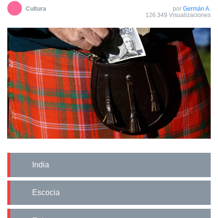
Cultura
por
Germán A.
126.349 Visualizaciones
India
Escocia