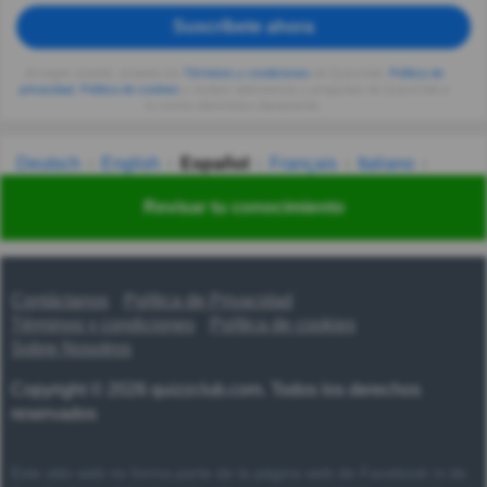
Suscríbete ahora
Al seguir usando, aceptas los
Términos y condiciones
de Quizzclub,
Política de
privacidad
,
Política de cookies
y recibes adivinanzas y preguntas de QuizzClub a
tu correo electrónico diariamente.
Deutsch
English
Español
Français
Italiano
Nederlands
Polski
Português
Svenska
Türkçe
Revisar tu conocimiento
Русский
Українська
हिन्दी
한국어
汉语
漢語
Contáctanos
Política de Privacidad
Términos y condiciones
Política de cookies
Sobre Nosotros
Copyright © 2026 quizzclub.com. Todos los derechos
reservados
Este sitio web no forma parte de la página web de Facebook ni de