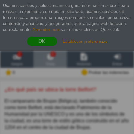
Usamos cookies y coleccionamos alguna información sobre ti para
realzar tu experiencia de nuestro sitio web; usamos servicios de
terceros para proporcionar rasgos de medios sociales, personalizar
contenido y anuncios, y asegurarnos que la página web funciona
correctamente.
Aprender más
sobre las cookies en Quizzclub.
OK
Establecer preferencias
2
6
Juegos
Trivia
Historias
Entrar
0
Probar las inderectas
¿En qué país se ubica la torre Belfort?
El campanario de Brujas (Bélgica), también conocido
como torre Belfort, está declarado Patrimonio de la
Humanidad por la UNESCO y es uno de los símbolos de
la ciudad, es una torre de estilo gótico construído en el año
1204 en el centro de la ciudad de Brujas.