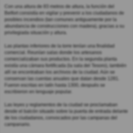
Con una altura de 83 metros de altura, la función del
Belfort consistía en vigilar y prevenir a los ciudadanos de
posibles incendios (tan comunes antiguamente por la
abundancia de construcciones con madera), gracias a su
privilegiada situación y altura.
Las plantas inferiores de la torre tenían una finalidad
comercial. Reunían salas donde los artesanos
comercializaban sus productos. En la segunda planta
existía una cámara fortificada (la sala del Tesoro), también
allí se encontraban los archivos de la ciudad. Aún se
conservan las cuentas anuales que datan desde 1281.
Fueron escritas en latín hasta 1300, después se
escribieron en lenguaje popular.
Las leyes y reglamentos de la ciudad se proclamaban
desde el balcón situado sobre la puerta de entrada delante
de los ciudadanos, convocados por las campanas del
campanario.