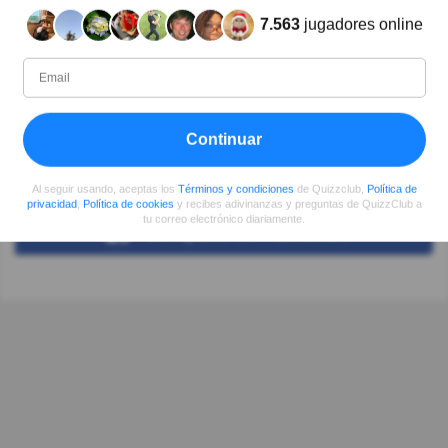
Autor:
7.563
jugadores online
Melba Jimenez
Escritor
Continuar
Desde
Nivel
Puntuación
Preguntas
05/2017
99
1911928
4031
Al seguir usando, aceptas los
Términos y condiciones
de Quizzclub,
Política de
privacidad
,
Política de cookies
y recibes adivinanzas y preguntas de QuizzClub a
tu correo electrónico diariamente.
Compartir
en Facebook