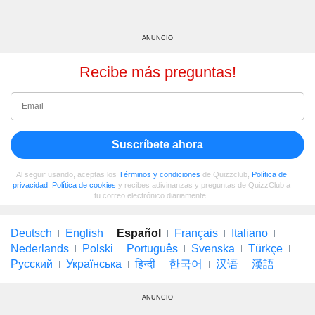
ANUNCIO
Recibe más preguntas!
Suscríbete ahora
Al seguir usando, aceptas los
Términos y condiciones
de Quizzclub,
Política de
privacidad
,
Política de cookies
y recibes adivinanzas y preguntas de QuizzClub a
tu correo electrónico diariamente.
Deutsch
English
Español
Français
Italiano
Nederlands
Polski
Português
Svenska
Türkçe
Русский
Українська
हिन्दी
한국어
汉语
漢語
ANUNCIO