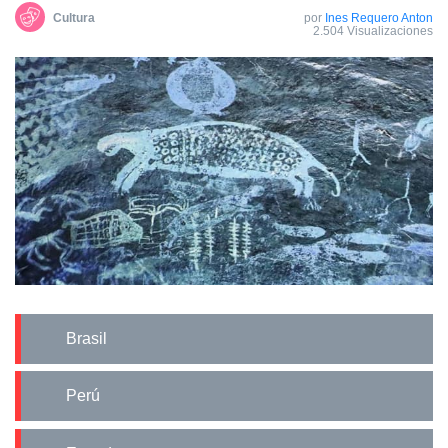
Cultura
por
Ines Requero Anton
2.504 Visualizaciones
Brasil
Perú