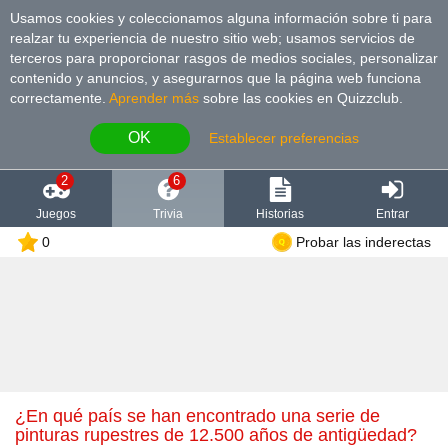
Usamos cookies y coleccionamos alguna información sobre ti para
realzar tu experiencia de nuestro sitio web; usamos servicios de
terceros para proporcionar rasgos de medios sociales, personalizar
contenido y anuncios, y asegurarnos que la página web funciona
correctamente.
Aprender más
sobre las cookies en Quizzclub.
OK
Establecer preferencias
2
6
Juegos
Trivia
Historias
Entrar
0
Probar las inderectas
¿En qué país se han encontrado una serie de
pinturas rupestres de 12.500 años de antigüedad?