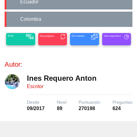
Ecuador
Colombia
50-50
Otra pregunta
Dos intentos
Voto mayoritario
Autor:
Ines Requero Anton
Escritor
Desde
Nivel
Puntuación
Preguntas
09/2017
89
270198
624