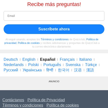
Recibe más preguntas!
Suscríbete ahora
Al seguir usando, aceptas los
Términos y condiciones
de Quizzclub,
Política de
privacidad
,
Política de cookies
y recibes adivinanzas y preguntas de QuizzClub a
tu correo electrónico diariamente.
Deutsch
English
Español
Français
Italiano
Nederlands
Polski
Português
Svenska
Türkçe
Русский
Українська
हिन्दी
한국어
汉语
漢語
ANUNCIO
Contáctanos
Política de Privacidad
Términos y condiciones
Política de cookies