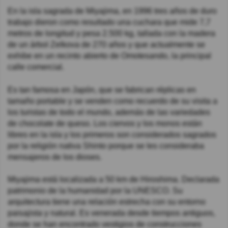
En la isla sagrada de Miyajima, en 1996 tres años de duro
trabajo dieron como resultado una cuchara que mide 7,7
metros de longitud y pesa 2.500 kg, tallada con la madera
de un árbol Zelkova de 270 años y que actualmente se
exhibe en un recinto abierto de Omotesando, la principal
calle comercial.
Es tan famosa en Japón, que se fabrican réplicas en
tamaño portable y se venden como recuerdo de su visita a
los turistas de todo el mundo, además de las variedades
de chocolate de queso. Los ciervos y los monos están
libres en la isla y los primeros son considerados sagrados
por la religión nativa Shinto porque se les consideraba
mensajeros de los dioses.
Miyajima está localizada a 50 km de Hiroshima. Declarada
patrimonio de la humanidad por la UNESCO. Su
arquitectura tiene una relación estrecha con su entorno
paisajista y natural. Es venerada desde tiempos antiguos,
donde se han encontrado vestigios de construcciones