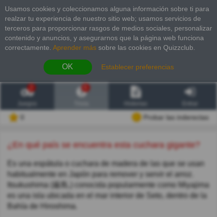
Usamos cookies y coleccionamos alguna información sobre ti para
realzar tu experiencia de nuestro sitio web; usamos servicios de
terceros para proporcionar rasgos de medios sociales, personalizar
contenido y anuncios, y asegurarnos que la página web funciona
correctamente.
Aprender más
sobre las cookies en Quizzclub.
OK
Establecer preferencias
2
6
Juegos
Trivia
Historias
Entrar
0
Probar las inderectas
¿En qué país se encuentra esta cuchara gigante?
Es una espátula o cuchara de madera de las que se usan
habitualmente en Japón para remover y servir el arroz.
Itsukushima (厳島,) conocida popularmente como Miyajima
es una isla ubicada en el mar interior de Seto, dentro de la
Bahía de Hiroshima.