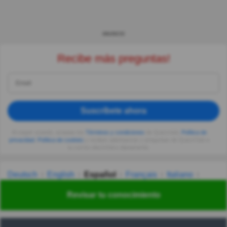
ANUNCIO
Recibe más preguntas!
Suscríbete ahora
Al seguir usando, aceptas los
Términos y condiciones
de Quizzclub,
Política de
privacidad
,
Política de cookies
y recibes adivinanzas y preguntas de QuizzClub a
tu correo electrónico diariamente.
Deutsch
English
Español
Français
Italiano
Nederlands
Polski
Português
Svenska
Türkçe
Revisar tu conocimiento
Русский
Українська
हिन्दी
한국어
汉语
漢語