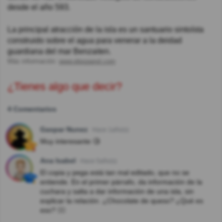
desde el año 593.
La principal atracción de la isla es un santuario sintoísta
construido sobre el agua para venerar a la deidad
guardiana del mar Benzaiten.
Más información:
www.elespanol.com
¿Tienes algo que decir?
4 Comentarios
Gaspar Nunez
Hace 1año(s)
Muy interesante 🧐
Ana Isabel
Hace 5año(s)
El copia y pega está tan mal editado, que no se
entiende. En el primer párrafo, da información de la
cuchara y salta a dar información de una isla, sin
explicar la relación. ¿Chocolate de queso? ¿Qué es
eso? 🤷‍♀️