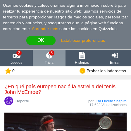
Usamos cookies y coleccionamos alguna información sobre ti para
realzar tu experiencia de nuestro sitio web; usamos servicios de
terceros para proporcionar rasgos de medios sociales, personalizar
contenido y anuncios, y asegurarnos que la página web funciona
correctamente.
Aprender más
sobre las cookies en Quizzclub.
OK
Establecer preferencias
2
6
Juegos
Trivia
Historias
Entrar
0
Probar las inderectas
¿En qué país europeo nació la estrella del tenis
John McEnroe?
Deporte
por
Lisa Lucero Shapiro
17.623 Visualizaciones