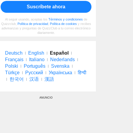
Suscríbete ahora
Al seguir usando, aceptas los
Términos y condiciones
de
Quizzclub,
Política de privacidad
,
Política de cookies
y recibes
adivinanzas y preguntas de QuizzClub a tu correo electrónico
diariamente.
Deutsch
English
Español
Français
Italiano
Nederlands
Polski
Português
Svenska
Türkçe
Русский
Українська
हिन्दी
한국어
汉语
漢語
ANUNCIO