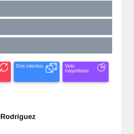
Dos intentos
Voto
mayoritario
 Rodriguez