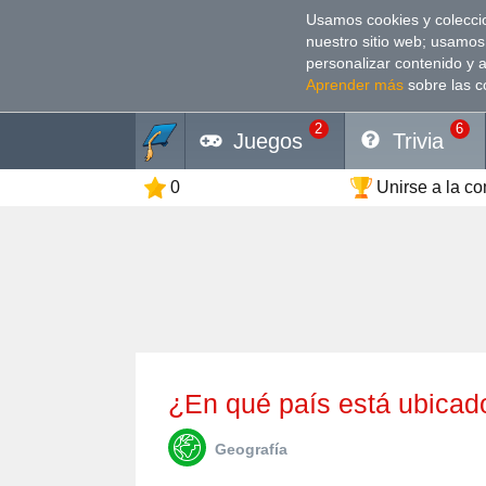
Usamos cookies y coleccio
nuestro sitio web; usamos
personalizar contenido y 
Aprender más
sobre las c
2
6
Juegos
Trivia
0
Unirse a la c
¿En qué país está ubica
Geografía