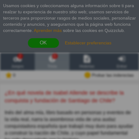
Usamos cookies y coleccionamos alguna información sobre ti para
realzar tu experiencia de nuestro sitio web; usamos servicios de
terceros para proporcionar rasgos de medios sociales, personalizar
contenido y anuncios, y asegurarnos que la página web funciona
correctamente.
Aprender más
sobre las cookies en Quizzclub.
OK
Establecer preferencias
2
6
Juegos
Trivia
Historias
Entrar
0
Probar las inderectas
¿En qué novela de Isabel Allende se describe la
conquista y fundación de Santiago de Chile?
Inés del alma mía, libro basado en personas y eventos de
la vida real, narra la asombrosa vida de una audaz
conquistadora española que trabajó muy duro para ayudar
a construir la nación de Chile, y cuyo papel fundamental