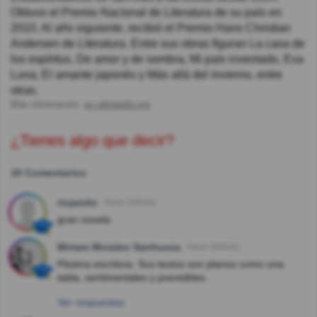
Obtuvo el Premio Nacional de Literatura de su país en
2010. Al año siguiente, recibió el Premio Hans Christian
Andersen de Literatura. Entre sus obras figuran La casa de
los espíritus, De amor y de sombra, Mi país inventado, Eva
Luna, El amante japonés y Más allá del invierno, entre
otras.
Más información:
es.wikipedia.org
¿Tienes algo que decir?
10 Comentarios
riojanito
Hace 2año(s)
gran novela
Miriam Morales Sanhueza
Hace 3año(s)
Pésima escritora. Sus textos son planos como una
tabla, sentimentales y previsibles.
Ver respuestas