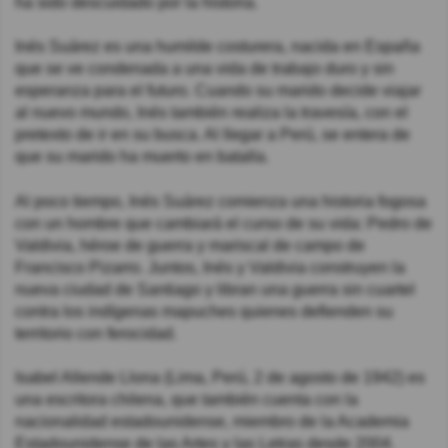
ha sido descuidado por la historia.
Inés Suárez es una humilde costurera, nacida en España
que se ve condenada a una vida de trabajo duro y sin
esperanza para el futuro. Cuando su marido decide viajar
al nuevo mundo, Inés también realiza la travesía, con el
pretexto de ir en su busca. Al llegar a Perú, se entera de
que su marido ha muerto en batalla.
Al poco tiempo, Inés Suárez comienza una historia fogosa
con un hombre que cambiará el curso de su vida: Pedro de
Valdivia, héroe de guerra y mariscal de campo de
Francisco Pizarro. Juntos, Inés y Valdivia construyen la
nueva ciudad de Santiago y libran una guerra sin cuartel
contra los indígenas mapuches quienes defienden su
territorio con ferocidad.
Isabel Allende Llona (Lima, Perú, 2 de agosto de 1942) es
una escritora chilena, que también cuenta con la
nacionalidad estadounidense, miembro de la Academia
Estadounidense de las Artes y las Letras desde 2004.