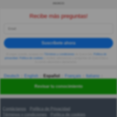
ANUNCIO
Recibe más preguntas!
Suscríbete ahora
Al seguir usando, aceptas los
Términos y condiciones
de Quizzclub,
Política de
privacidad
,
Política de cookies
y recibes adivinanzas y preguntas de QuizzClub a
tu correo electrónico diariamente.
Deutsch
English
Español
Français
Italiano
Nederlands
Polski
Português
Svenska
Türkçe
Revisar tu conocimiento
Русский
Українська
हिन्दी
한국어
汉语
漢語
Contáctanos
Política de Privacidad
Términos y condiciones
Política de cookies