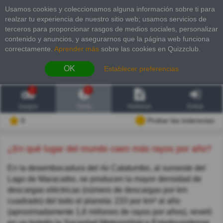
Usamos cookies y coleccionamos alguna información sobre ti para
realzar tu experiencia de nuestro sitio web; usamos servicios de
terceros para proporcionar rasgos de medios sociales, personalizar
contenido y anuncios, y asegurarnos que la página web funciona
correctamente.
Aprender más
sobre las cookies en Quizzclub.
OK
Establecer preferencias
2
6
Juegos
Trivia
Historias
Entrar
0
Probar las inderectas
¿En qué lugar del mundo caen más rayos por año?
En la desembocadura del río Catatumbo, al suroeste del
Lago de Maracaibo, se producen la mayor densidad de
descargas eléctricas (número de descargas por km
cuadrado) del todo el planeta: 233 por km² al año
(aproximadamente 1,6 millones de rayos por años), reveló
en un boletín la Sociedad Meteorológica Estadounidense