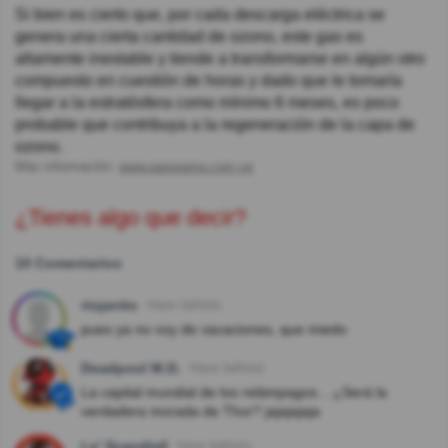
Si bien es cierto que, por cada descarga eléctrica se
genera una cierta cantidad de ozono, este gas es
altamente inestable y tiende a transformarse en algún otro
compuesto en cuestión de horas y dado que le tomaría
llegar a la estratósfera como mínimo 6 meses, es poco
probable que contribuya a la regeneración de la capa de
ozono.
Más información:
www.panorama.com.ve
¿Tienes algo que decir?
10 Comentarios
riojanito
Hace 2año(s)
pues ya no voy de vacaciones, que miedo
Deadpool M.D.
Hace 3año(s)
La capital mundial de los relámpagos... ¿Será la
verdadera morada de Thor? jajajajaja
Le' Scandiell
Hace 4año(s)