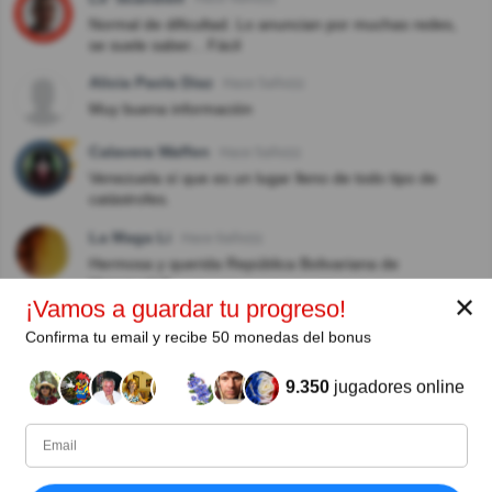
Normal de dificultad. Lo anuncian por muchas redes,
se suele saber... Fácil
Alicia Paola Diaz
Hace 5año(s)
Muy buena información
Calavera Waffen
Hace 5año(s)
Venezuela sí que es un lugar lleno de todo tipo de
catástrofes.
La Maga Li
Hace 6año(s)
Hermosa y querida República Bolivariana de
Venezuela!!
✕
¡Vamos a guardar tu progreso!
Julio Nass
Hace 7año(s)
Confirma tu email y recibe 50 monedas del bonus
Se llama el relámpago del catatumbo
9.350
jugadores online
Raúl Párraga
Hace 7año(s)
Muy bien, Sidotti, dando nível al sitio.
Paula Fernandez B. Landaburu
Hace 7año(s)
Pobre Venezuela ! Tras todo lo que está