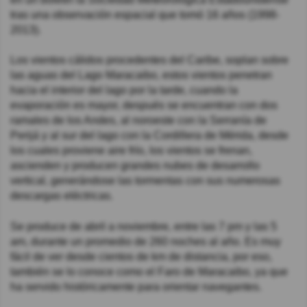
tras una observación espacial que tomó 16 años (1998-
2013).
Los vientos cálidos procedentes del Caribe, soplan sobre
las aguas del Lago Maracaibo, estos vientos penetran
hacia el interior del lago por la tarde, cuando la
evaporación es mayor, después se encuentran con dos
ramales de los Andes, al noroeste con la Serranía de
Perijá y al sur del lago con la Cordillera de Mérida, desde
los cuales proviene aire frío, los vientos se frenan,
ascienden y producen grandes nubes de desarrollo
vertical, generándose las tormentas con sus numerosas
descargas eléctricas.
Se produce de abril a noviembre, entre las 7 pm y las 5
am, durante un promedio de 260 noches al año. Es muy
fácil de ver desde cientos de km de distancia, por eso,
también se lo conoce como el Faro de Maracaibo, ya que
ha servido históricamente para orientar navegantes.