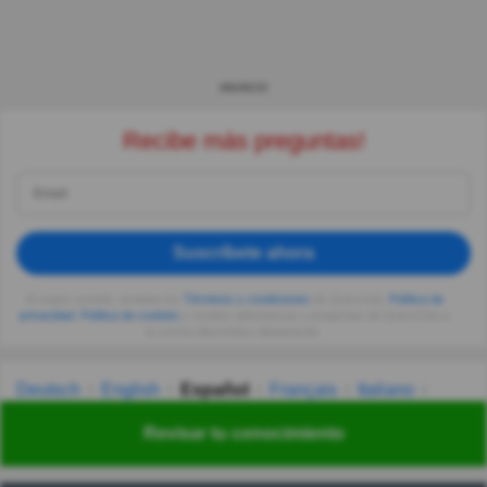
ANUNCIO
Recibe más preguntas!
Suscríbete ahora
Al seguir usando, aceptas los
Términos y condiciones
de Quizzclub,
Política de
privacidad
,
Política de cookies
y recibes adivinanzas y preguntas de QuizzClub a
tu correo electrónico diariamente.
Deutsch
English
Español
Français
Italiano
Nederlands
Polski
Português
Svenska
Türkçe
Revisar tu conocimiento
Русский
Українська
हिन्दी
한국어
汉语
漢語