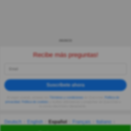
ANUNCIO
Recibe más preguntas!
Suscríbete ahora
Al seguir usando, aceptas los
Términos y condiciones
de Quizzclub,
Política de
privacidad
,
Política de cookies
y recibes adivinanzas y preguntas de QuizzClub a
tu correo electrónico diariamente.
Deutsch
English
Español
Français
Italiano
Nederlands
Polski
Português
Svenska
Türkçe