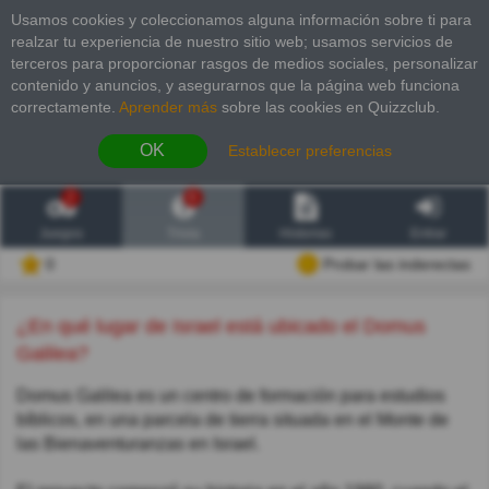
Usamos cookies y coleccionamos alguna información sobre ti para
realzar tu experiencia de nuestro sitio web; usamos servicios de
terceros para proporcionar rasgos de medios sociales, personalizar
contenido y anuncios, y asegurarnos que la página web funciona
correctamente.
Aprender más
sobre las cookies en Quizzclub.
OK
Establecer preferencias
2
6
Juegos
Trivia
Historias
Entrar
0
Probar las inderectas
¿En qué lugar de Israel está ubicado el Domus
Galilea?
Domus Galilea es un centro de formación para estudios
bíblicos, en una parcela de tierra situada en el Monte de
las Bienaventuranzas en Israel.