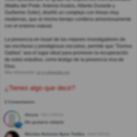
(Mattia del Prete, Antonio Avalos, Alberto Durante y
Guillermo Soler), diseñó un complejo con líneas muy
modernas, que al mismo tiempo combina armoniosamente
con el entorno natural.
La presencia en Israel de los mejores investigadores de
las escrituras y prestigiosas escuelas, permite que "Domus
Galilea" sea el lugar ideal para promover la recuperación
de estos estudios, como testigo de la presencia viva de
Dios.
Más información:
es.m.wikipedia.org
¿Tienes algo que decir?
2 Comentarios
dinora
Hace 4año(s)
Me gustaría visitarlo
Nicolas Antonio Ayon Trelles
Hace 4año(s)