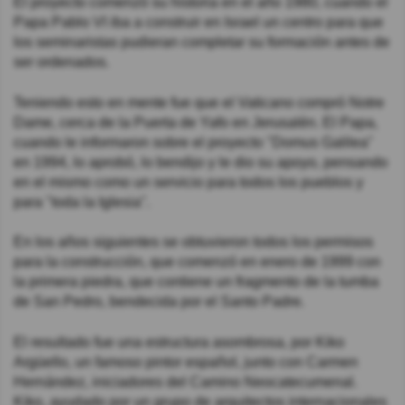
El proyecto comenzó su historia en el año 1980, cuando el
Papa Pablo VI iba a construir en Israel un centro para que
los seminaristas pudieran completar su formación antes de
ser ordenados.
Teniendo esto en mente fue que el Vaticano compró Notre
Dame, cerca de la Puerta de Yafo en Jerusalén. El Papa,
cuando le informaron sobre el proyecto "Domus Galilea"
en 1994, lo aprobó, lo bendijo y le dio su apoyo, pensando
en el mismo como un servicio para todos los pueblos y
para "toda la Iglesia".
En los años siguientes se obtuvieron todos los permisos
para la construcción, que comenzó en enero de 1999 con
la primera piedra, que contiene un fragmento de la tumba
de San Pedro, bendecida por el Santo Padre.
El resultado fue una estructura asombrosa, por Kiko
Argüello, un famoso pintor español, junto con Carmen
Hernández, iniciadores del Camino Neocatecumenal.
Kiko, ayudado por un grupo de arquitectos internacionales