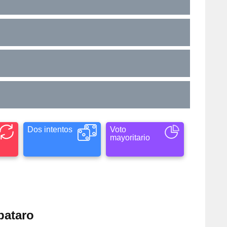
Dos intentos
Voto
mayoritario
pataro