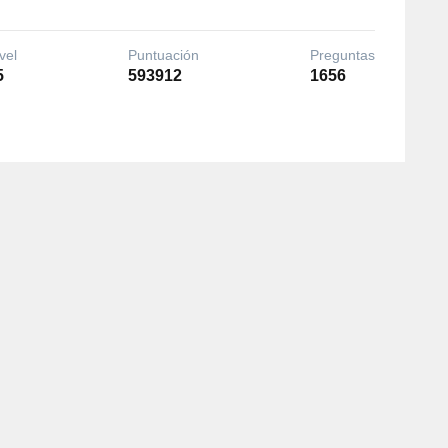
vel
Puntuación
Preguntas
5
593912
1656