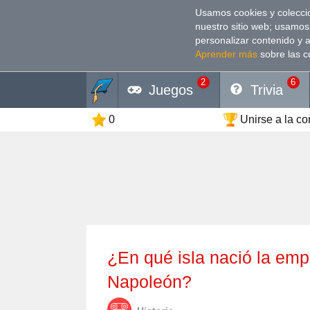
Usamos cookies y coleccio
nuestro sitio web; usamos
personalizar contenido y 
Aprender más
sobre las c
2
6
Juegos
Trivia
0
Unirse a la c
¿En qué isla nació la emperatriz Josefina esposa de
Napoleón?