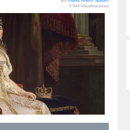
por
Gladis Noemí Spataro
3.944 Visualizaciones