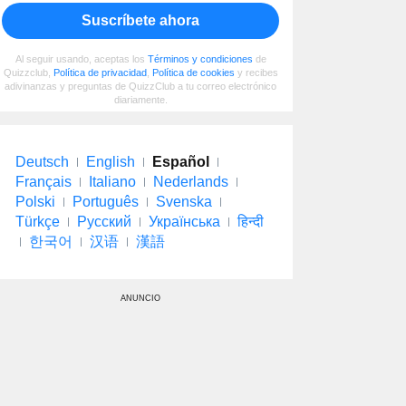
Suscríbete ahora
Al seguir usando, aceptas los
Términos y condiciones
de
Quizzclub,
Política de privacidad
,
Política de cookies
y recibes
adivinanzas y preguntas de QuizzClub a tu correo electrónico
diariamente.
Deutsch
English
Español
Français
Italiano
Nederlands
Polski
Português
Svenska
Türkçe
Русский
Українська
हिन्दी
한국어
汉语
漢語
ANUNCIO