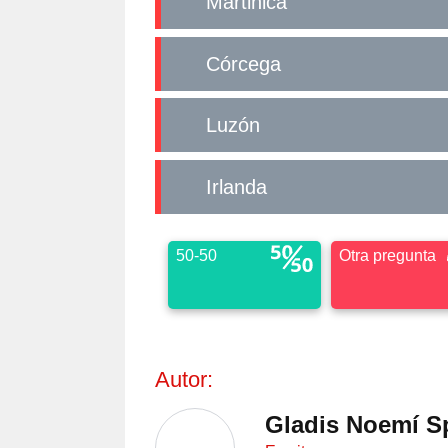
Martinica
Córcega
Luzón
Irlanda
50-50
Otra pregunta
Autor:
Gladis Noemí S