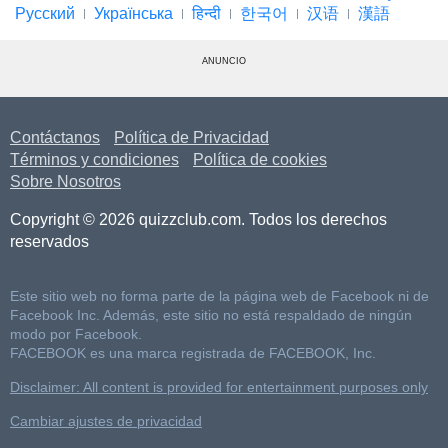
Русский
Українська
हिन्दी
한국어
汉语
漢語
ANUNCIO
Contáctanos
Política de Privacidad
Términos y condiciones
Política de cookies
Sobre Nosotros
Copyright © 2026 quizzclub.com. Todos los derechos
reservados
Este sitio web no forma parte de la página web de Facebook ni de
Facebook Inc. Además, este sitio no está respaldado de ningún
modo por Facebook.
FACEBOOK es una marca registrada de FACEBOOK, Inc.
Disclaimer: All content is provided for entertainment purposes only
Cambiar ajustes de privacidad