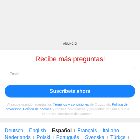
ANUNCIO
Recibe más preguntas!
Suscríbete ahora
Al seguir usando, aceptas los
Términos y condiciones
de Quizzclub,
Política de
privacidad
,
Política de cookies
y recibes adivinanzas y preguntas de QuizzClub a
tu correo electrónico diariamente.
Deutsch
English
Español
Français
Italiano
Nederlands
Polski
Português
Svenska
Türkçe