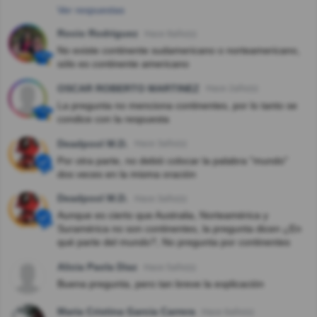
Ver respuestas
Rocio Rodriguez
Hace 8año(s)
No existe continente sudamericano o norteamericano,
sólo es continente americano
OSCAR ROBERTO MARTINEZ
Hace 2año(s)
La pregunta no menciona continentes, por lo tanto se
condice con la respuesta
Deadpool M.D.
Hace 3año(s)
Por otra parte, no debió colocar la palabra "mundo"
dos veces en la misma oración
Deadpool M.D.
Hace 3año(s)
Aunque es cierto que Australia, Norteamérica y
Suramérica no son continentes, la pregunta dicen ¿En
qué parte del mundo?, No pregunta por continentes
Alicia Paola Diaz
Hace 5año(s)
Buena pregunta, pero tan breve la explicación
Maria Cristina Garcia Carrera
Hace 6año(s)