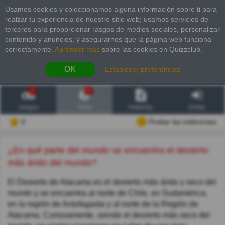
Usamos cookies y coleccionamos alguna información sobre ti para
realzar tu experiencia de nuestro sitio web; usamos servicios de
terceros para proporcionar rasgos de medios sociales, personalizar
contenido y anuncios, y asegurarnos que la página web funciona
correctamente.
Aprender más
sobre las cookies en Quizzclub.
OK
Establecer preferencias
2
6
Juegos
Trivia
Historias
Entrar
0
Probar las inderectas
¿En qué parte del mundo se encuentra el desierto
más árido del mundo?
El Desierto de Atacama es el desierto más árido y seco del
mundo y se encuentra al norte de Chile, en Sudamérica,
en la región de Antofagasta y al norte de la Región de
Atacama. Curiosamente, siendo el desierto más seco del