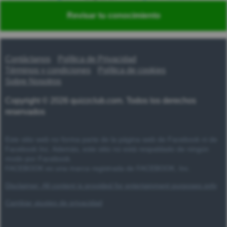
Nederlands
Polski
Português
Svenska
Türkçe
Revisar tu conocimiento
Русский
Українська
हिन्दी
한국어
汉语
漢語
Contáctanos
Política de Privacidad
Términos y condiciones
Política de cookies
Sobre Nosotros
Copyright © 2026 quizzclub.com. Todos los derechos
reservados
Este sitio web no forma parte de la página web de Facebook ni de
Facebook Inc. Además, este sitio no está respaldado de ningún
modo por Facebook.
FACEBOOK es una marca registrada de FACEBOOK, Inc.
Disclaimer: All content is provided for entertainment purposes only
Cambiar ajustes de privacidad