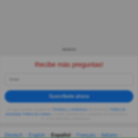
ANUNCIO
Recibe más preguntas!
Suscríbete ahora
Al seguir usando, aceptas los
Términos y condiciones
de Quizzclub,
Política de
privacidad
,
Política de cookies
y recibes adivinanzas y preguntas de QuizzClub a
tu correo electrónico diariamente.
Deutsch
English
Español
Français
Italiano