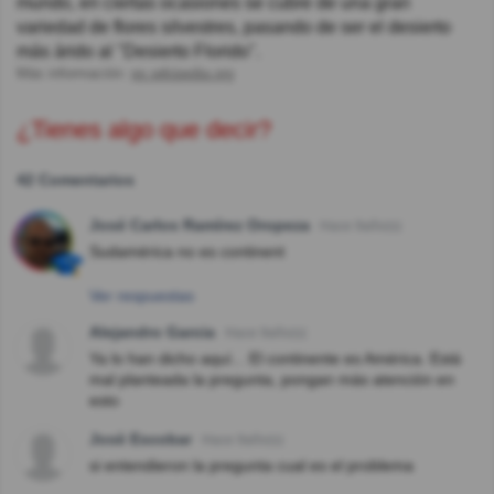
mundo, en ciertas ocasiones se cubre de una gran
variedad de flores silvestres, pasando de ser el desierto
más árido al "Desierto Florido".
Más información:
es.wikipedia.org
¿Tienes algo que decir?
42 Comentarios
José Carlos Ramírez Oropeza
Hace 9año(s)
Sudamérica no es continent
Ver respuestas
Alejandro Garcia
Hace 9año(s)
Ya lo han dicho aquí... El continente es América. Está
mal planteada la pregunta, pongan más atención en
esto
Josè Escobar
Hace 9año(s)
si entendieron la pregunta cual es el problema