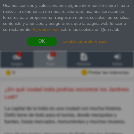
Usamos cookies y coleccionamos alguna información sobre ti para
realzar tu experiencia de nuestro sitio web; usamos servicios de
terceros para proporcionar rasgos de medios sociales, personalizar
contenido y anuncios, y asegurarnos que la página web funciona
correctamente.
Aprender más
sobre las cookies en Quizzclub.
OK
Establecer preferencias
2
6
Juegos
Trivia
Historias
Entrar
0
Probar las inderectas
¿En qué ciudad india podrías encontrar los Jardines
Lodi?
La capital de la India es una ciudad con mucha historia.
Delhi tiene de todo para el turista, desde mezquitas y
fuertes, hasta mercados, monumentos y muchos museos.