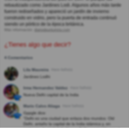
rebautizado como Jardines Lodi. Algunos años más tarde
fueron rediseñados y apareció un jardín de invierno
construido en vidrio, pero la puerta de entrada continuó
siendo un pórtico de la época británica.
Más información:
diariodeunturista.com
¿Tienes algo que decir?
4 Comentarios
Lila Maureira
Hace 4año(s)
Jardines Lodhi
Irma Hernandez Valdez
Hace 5año(s)
Nueva Delhi capital de la India
Mario Calvo Aliaga
Hace 5año(s)
Gppgle dice:
"Delhi es una ciudad que enlaza dos mundos: Old
Delhi, antaño la capital de la India islámica y, en