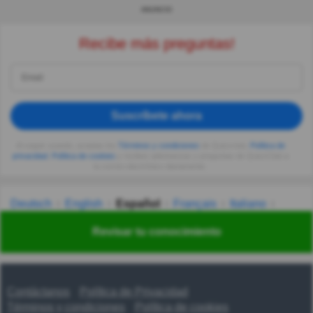
ANUNCIO
Recibe más preguntas!
Suscríbete ahora
Al seguir usando, aceptas los
Términos y condiciones
de Quizzclub,
Política de
privacidad
,
Política de cookies
y recibes adivinanzas y preguntas de QuizzClub a
tu correo electrónico diariamente.
Deutsch
English
Español
Français
Italiano
Nederlands
Polski
Português
Svenska
Türkçe
Revisar tu conocimiento
Русский
Українська
हिन्दी
한국어
汉语
漢語
Contáctanos
Política de Privacidad
Términos y condiciones
Política de cookies