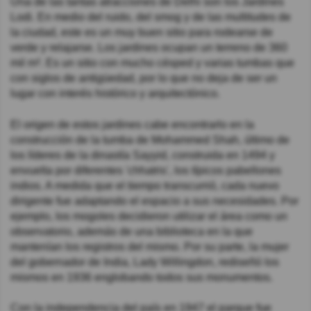
Una de las tantas atracciones de Delhi son los Jardines
Lodi. En medio del ruido, del smog y de las multitudes de
la ciudad, este es un muy buen sitio para rodearse de
verde y relajarse. Los jardines ocupan un terreno de 360
mil m². Es un sitio con mucho césped y varias tumbas que
con siglos de antigüedad, por lo que no deja de ser un
lugar con interés histórico y arquitectónico.
El origen de estos jardines cabe encontrarlo en la
construcción de la tumba de Mohammed Shah, último de
los líderes de la dinastía Sayyid, construida en 1494 y
envuelta por diferentes 'chhatris', los típicos pabellones
indios. A medida que el tiempo transcurrió, cada nuevo
dirigente fue adaptando el espacio a sus necesidades. Por
ejemplo, los mogoles decidieron utilizar el área como un
observatorio, además de una biblioteca en la que
mantenían los registros del mismo. Por su parte, la mujer
del gobernador de India, Lady Willingdon, rediseñó los
mismos en 1936 englobando todos sus monumentos.
Con la independencia del país en 1947 el parque fue