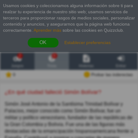
Usamos cookies y coleccionamos alguna información sobre ti para
realzar tu experiencia de nuestro sitio web; usamos servicios de
terceros para proporcionar rasgos de medios sociales, personalizar
contenido y anuncios, y asegurarnos que la página web funciona
correctamente.
Aprender más
sobre las cookies en Quizzclub.
OK
Establecer preferencias
2
6
Juegos
Trivia
Historias
Entrar
0
Probar las inderectas
¿En qué ciudad falleció Simón Bolívar?
Simón José Antonio de la Santísima Trinidad Bolívar y
Palacios, mejor conocido como Simón Bolívar, fue un
militar y político venezolano, fundador de las repúblicas de
la Gran Colombia y Bolivia. Fue una de las figuras más
destacadas de la emancipación hispanoamericana frente a
España. Contribuyó a inspirar y concretar de manera