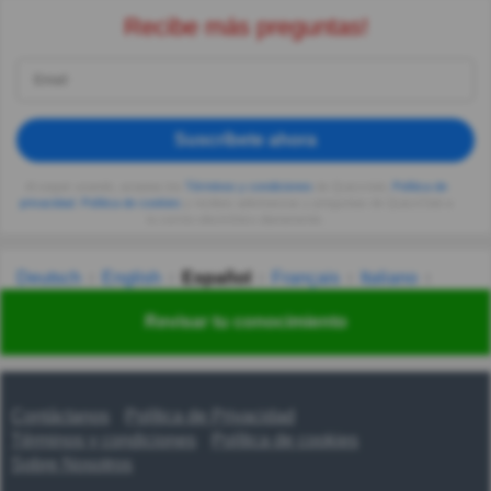
Recibe más preguntas!
Suscríbete ahora
Al seguir usando, aceptas los
Términos y condiciones
de Quizzclub,
Política de
privacidad
,
Política de cookies
y recibes adivinanzas y preguntas de QuizzClub a
tu correo electrónico diariamente.
Deutsch
English
Español
Français
Italiano
Nederlands
Polski
Português
Svenska
Türkçe
Revisar tu conocimiento
Русский
Українська
हिन्दी
한국어
汉语
漢語
Contáctanos
Política de Privacidad
Términos y condiciones
Política de cookies
Sobre Nosotros