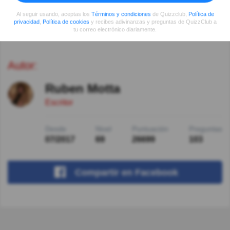
Murió de Tuberculosis.
Al seguir usando, aceptas los
Términos y condiciones
de Quizzclub,
Política de
privacidad
,
Política de cookies
y recibes adivinanzas y preguntas de QuizzClub a
tu correo electrónico diariamente.
Ver respuestas
Autor:
Ruben Motta
Escritor
Desde
Nivel
Puntuación
Preguntas
07/2017
69
26699
103
Compartir
en Facebook