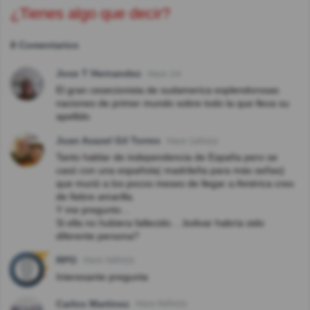
¿Tienes algo que decir?
8 Comentarios
Jose T Hernandez
Hace 1m
El gran cesecionista de sudamerica esplendorosas
naciones de primer mundo sobre todo la que lleva su
apellido
Juan Azazel Gil Torres
Hace 1año(s)
Tanto hablar de independencia de España pero se
casó con una española( madrileña para más señas)
que murió a los pocos meses de llegar a América creo
de fiebre amarilla.
Y me pregunto…
Si ella no hubiera fallecido….bolivar habría sido
diferente persona?
RPO
Hace 3año(s)
Interesante pregunta
Carlos Martinez
Hace 8año(s)