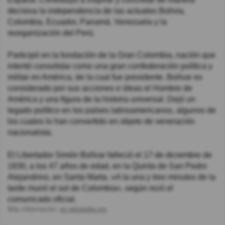
decisiva la independencia de las actuales Bolivia,
Colombia, Ecuador, Panamá, Venezuela y la
reorganización del Perú.
Participó en la fundación de la Gran Colombia, nación que
intentó consolidar como una gran confederación política y
militar en América, de la cual fue presidente. Bolívar es
considerado por sus acciones e ideas el Hombre de
América y una figura de la historia universal. Dejó un
legado político en los países latinoamericanos, algunos de
los cuales lo han convertido en objeto de veneración
nacionalista.
El Libertador Simón Bolívar falleció el 17 de diciembre de
1830, a los 47 años de edad, en la Quinta de San Pedro
Alejandrino, en Santa Marta. «A la una y tres minutos de la
tarde murió el sol de Colombia», según rezó el
comunicado oficial.
Más información:
es.wikipedia.org