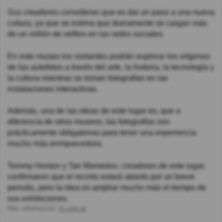
Sus creadores consideran que es dar un paso a una nueva
cultura, ya que se estima que diariamente se cargan más
de un millón de selfies en las redes sociales.
En este museo los visitantes podrán explorar los orígenes
de las autofotos a través del arte, la historia, la tecnología y
la cultura mientras se toman fotografías en las
instalaciones interactivas.
Además, una de las ideas de este lugar es, que a
diferencia de otros museos, las fotografías son
prácticamente obligatorias para tener una experiencia
mucho más enriquecedora.
Tommy Honton y Tair Mamedov, creadores de este lugar,
confirmaron que el recinto estará abierto por un breve
periodo, pero la idea es ampliar mucho más el tiempo de
sus exhibiciones.
Más información:
tn.com.ar