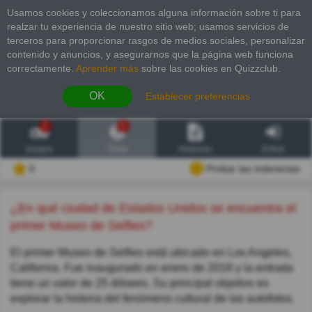
Usamos cookies y coleccionamos alguna información sobre ti para
realzar tu experiencia de nuestro sitio web; usamos servicios de
terceros para proporcionar rasgos de medios sociales, personalizar
contenido y anuncios, y asegurarnos que la página web funciona
correctamente.
Aprender más
sobre las cookies en Quizzclub.
OK
Establecer preferencias
2
6
Juegos
Trivia
Historias
Entrar
0
Probar las inderectas
¿En qué ciudad de Estados Unidos se encuentra el
primer Museo de Selfies?
El primer Museo de Selfies está ubicado en Los Angeles,
California. Fue inaugurado en enero de 2018 y la entrada
tiene un valor de 25 dólares. Su principal objetivo es
explorar la historia del fenómeno cultural de las autofotos.