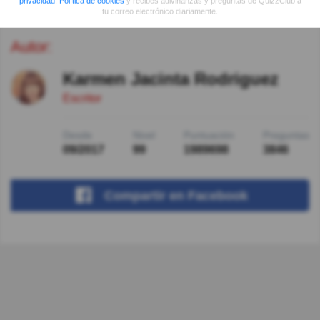
privacidad
,
Política de cookies
y recibes adivinanzas y preguntas de QuizzClub a
tu correo electrónico diariamente.
Autor:
Karmen Jacinta Rodriguez
Escritor
Desde
Nivel
Puntuación
Preguntas
09/2017
99
1989698
3846
Compartir
en Facebook