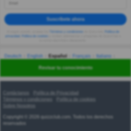
Suscríbete ahora
Al seguir usando, aceptas los
Términos y condiciones
de Quizzclub,
Política de
privacidad
,
Política de cookies
y recibes adivinanzas y preguntas de QuizzClub a
tu correo electrónico diariamente.
Deutsch
English
Español
Français
Italiano
Nederlands
Polski
Português
Svenska
Türkçe
Revisar tu conocimiento
Русский
Українська
हिन्दी
한국어
汉语
漢語
Contáctanos
Política de Privacidad
Términos y condiciones
Política de cookies
Sobre Nosotros
Copyright © 2026 quizzclub.com. Todos los derechos
reservados