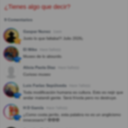
¿Tienes algo que decir?
9 Comentarios
Gaspar Nunez
1sem
Justo lo que faltaba!!! Julio 2026¡
El Mike
Hace 5año(s)
Museo de lo absurdo.
Alicia Paola Diaz
Hace 5año(s)
Curioso museo
Luis Farías Sepúlveda
Hace 7año(s)
Toda modificación humana es cultura. Esto es nejir que
andar matandi gente. Será frívola pero no destruye.
H D García
Hace 7año(s)
¿Como costa jarrito, esta palabra no es un anglicismo
innecesario? 🤓🤓🤓