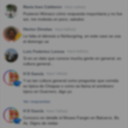
Maria Ines Calderon
Hace 1año(s)
Pusieron Mónaco cómo respuesta mayoritaria y no fue
así, me molesta un poco, saludos
Hector Ornelas
Hace 6año(s)
Le falta el diéresis a Nürburgring, en este caso se usa
el diotongo ue
Luis Federico Lerose
Hace 6año(s)
Si es un dato que conoce mucha gente en general, es
cultura general...
H D García
Hace 7año(s)
Y es tan cultura general como preguntar que comida
es típica de Chiapas o como se llama el sombrero
típico en Guerrero, digo yo.
Ver respuestas
H D García
Hace 7año(s)
Conozco en detalle el Museo Fangio en Balcarce, Bs.
As. Digno de visitar.