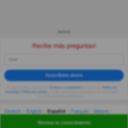
ANUNCIO
Recibe más preguntas!
Suscríbete ahora
Al seguir usando, aceptas los
Términos y condiciones
de Quizzclub,
Política de
privacidad
,
Política de cookies
y recibes adivinanzas y preguntas de QuizzClub a
tu correo electrónico diariamente.
Deutsch
English
Español
Français
Italiano
Nederlands
Polski
Português
Svenska
Türkçe
Revisar tu conocimiento
Русский
Українська
हिन्दी
한국어
汉语
漢語