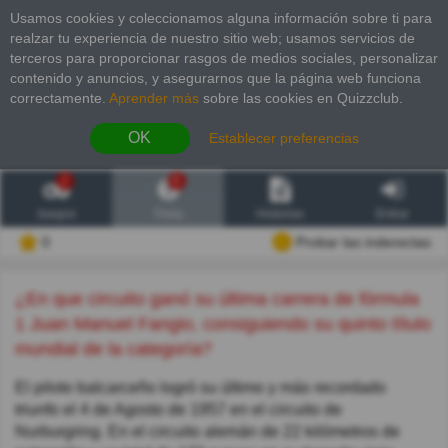
Usamos cookies y coleccionamos alguna información sobre ti para
realzar tu experiencia de nuestro sitio web; usamos servicios de
terceros para proporcionar rasgos de medios sociales, personalizar
contenido y anuncios, y asegurarnos que la página web funciona
correctamente.
Aprender más
sobre las cookies en Quizzclub.
OK
Establecer preferencias
2
6
Juegos
Trivia
Historias
Entrar
0
Probar las inderectas
¿En que circuito ganó su última carrera de fórmula
1 Juan Manuel Fangio, consiguiendo su quinto título
mundial de la categoría?
El piloto balcarceño logró su último y más recordado
triunfo el 4 de Agosto de 1957 en el circuito de
Nurburgring. En el circuito alemán de 22 kilómetros de