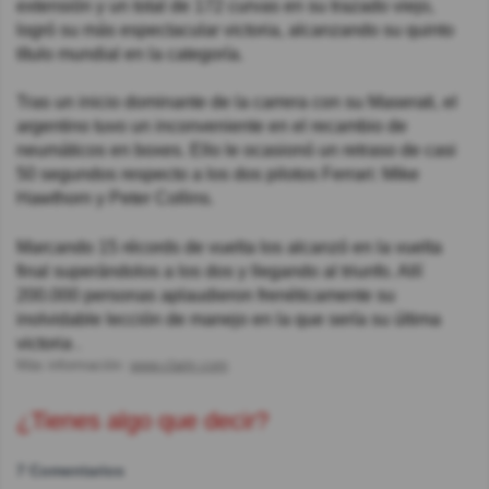
extensión y un total de 172 curvas en su trazado viejo,
logró su más espectacular victoria, alcanzando su quinto
título mundial en la categoría.
Tras un inicio dominante de la carrera con su Maserati, el
argentino tuvo un inconveniente en el recambio de
neumáticos en boxes. Ello le ocasionó un retraso de casi
50 segundos respecto a los dos pilotos Ferrari: Mike
Hawthorn y Peter Collins.
Marcando 15 récords de vuelta los alcanzó en la vuelta
final superándolos a los dos y llegando al triunfo. Allí
200.000 personas aplaudieron frenéticamente su
inolvidable lección de manejo en la que sería su última
victoria .
Más información:
www.clarin.com
¿Tienes algo que decir?
7 Comentarios