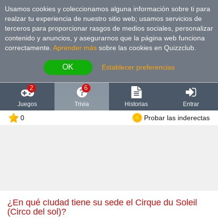
Usamos cookies y coleccionamos alguna información sobre ti para
realzar tu experiencia de nuestro sitio web; usamos servicios de
terceros para proporcionar rasgos de medios sociales, personalizar
contenido y anuncios, y asegurarnos que la página web funciona
correctamente.
Aprender más
sobre las cookies en Quizzclub.
OK
Establecer preferencias
2
6
Juegos
Trivia
Historias
Entrar
0
Probar las inderectas
¿En qué cIudad tiene su sede el Cirque du Soleil
(Circo del sol)?