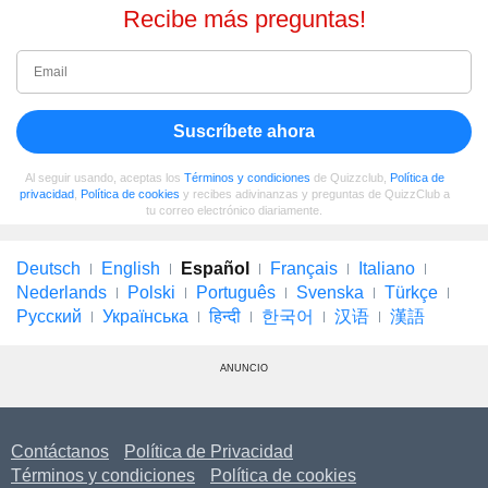
Recibe más preguntas!
Suscríbete ahora
Al seguir usando, aceptas los
Términos y condiciones
de Quizzclub,
Política de
privacidad
,
Política de cookies
y recibes adivinanzas y preguntas de QuizzClub a
tu correo electrónico diariamente.
Deutsch
English
Español
Français
Italiano
Nederlands
Polski
Português
Svenska
Türkçe
Русский
Українська
हिन्दी
한국어
汉语
漢語
ANUNCIO
Contáctanos
Política de Privacidad
Términos y condiciones
Política de cookies