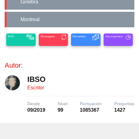
Ginebra
Montreal
50-50
Otra pregunta
Dos intentos
Voto mayoritario
Autor:
IBSO
Escritor
Desde
Nivel
Puntuación
Preguntas
09/2019
99
1085367
1427