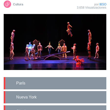
Cultura
por
IBSO
3.658 Visualizaciones
París
Nueva York