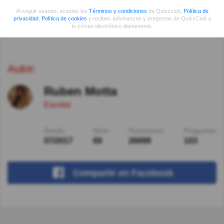
Al seguir usando, aceptas los
Términos y condiciones
de Quizzclub,
Política de
privacidad
,
Política de cookies
y recibes adivinanzas y preguntas de QuizzClub a
Ver más comentarios
tu correo electrónico diariamente.
Autor:
Ruben Motta
Escritor
Desde
Nivel
Puntuación
Preguntas
07/2017
69
26699
103
Compartir
en Facebook