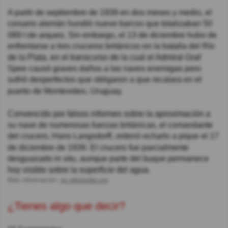
A partir de septiembre de 1939 en dos meses y medio, el
corsario alemán hundió nueve barcos que totalizaban 50
089 t de arqueo. Sin embargo, el 13 de diciembre hubo de
enfrentarse a tres cruceros británicos en la batalla del Río
de la Plata, en el transcurso de la cual el Admiral Graf
Spee causó graves daños a las naves enemigas pero
sufrió desperfectos que obligaron a que recalara en el
puerto de Montevideo, Uruguay.
Convencido por falsos informes sobre la aproximación a
su nave de numerosas fuerzas británicas, el comandante
del crucero, Hans Langsdorff, ordenó echarlo a pique el 17
de diciembre de 1939. El crucero fue parcialmente
desguazado in situ, aunque parte del buque permanece
hoy visible sobre la superficie del agua.
Más información:
es.wikipedia.org
¿Tienes algo que decir?