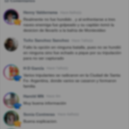
12 Comentarios
Henry Valderrama
Hace 8año(s)
Realmente no fue hundido , y al enfrentarse a tres
naves enemiga fue golpeado y su capitán tomó la
desicion de llevarlo a la bahía de Montevideo
Toño Sanchez Sanchez
Hace 7año(s)
Falto la opción en ninguna batalla, pues no se hundió
en ninguna sino fue echado a pique por su tripulación
para no ser capturado
H D García
Hace 7año(s)
Varios tripulantes se radicaron en la Ciudad de Santa
Fe- Argentina, donde varios se casaron y formaron
familia.
Harold MN
Hace 4m
Muy buena información
Sonia Contreras
Hace 4año(s)
Buena explicacion.