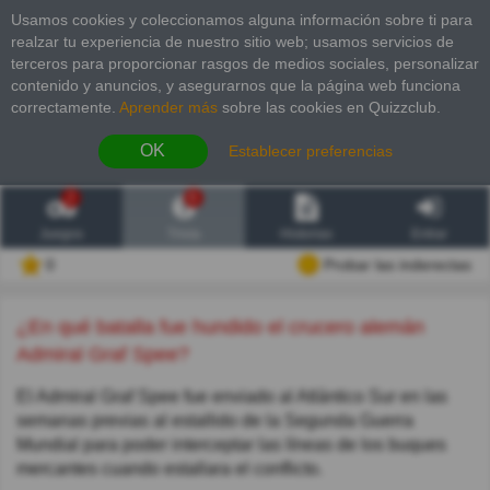
Usamos cookies y coleccionamos alguna información sobre ti para
realzar tu experiencia de nuestro sitio web; usamos servicios de
terceros para proporcionar rasgos de medios sociales, personalizar
contenido y anuncios, y asegurarnos que la página web funciona
correctamente.
Aprender más
sobre las cookies en Quizzclub.
OK
Establecer preferencias
2
6
Juegos
Trivia
Historias
Entrar
0
Probar las inderectas
¿En qué batalla fue hundido el crucero alemán
Admiral Graf Spee?
El Admiral Graf Spee fue enviado al Atlántico Sur en las
semanas previas al estallido de la Segunda Guerra
Mundial para poder interceptar las líneas de los buques
mercantes cuando estallara el conflicto.