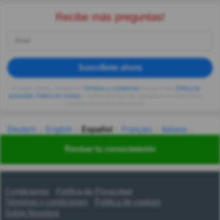
Recibe más preguntas!
Suscríbete ahora
Al seguir usando, aceptas los
Términos y condiciones
de Quizzclub,
Política de
privacidad
,
Política de cookies
y recibes adivinanzas y preguntas de QuizzClub a
tu correo electrónico diariamente.
Deutsch
English
Español
Français
Italiano
Nederlands
Polski
Português
Svenska
Türkçe
Revisar tu conocimiento
Русский
Українська
हिन्दी
한국어
汉语
漢語
Contáctanos
Política de Privacidad
Términos y condiciones
Política de cookies
Sobre Nosotros