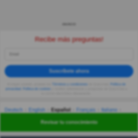
ANUNCIO
Recibe más preguntas!
Suscríbete ahora
Al seguir usando, aceptas los
Términos y condiciones
de Quizzclub,
Política de
privacidad
,
Política de cookies
y recibes adivinanzas y preguntas de QuizzClub a
tu correo electrónico diariamente.
Deutsch
English
Español
Français
Italiano
Nederlands
Polski
Português
Svenska
Türkçe
Revisar tu conocimiento
Русский
Українська
हिन्दी
한국어
汉语
漢語