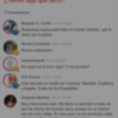
¿Tienes algo que decir?
7 Comentarios
Ricardo C. Cufré
Hace 7año(s)
Respuesta equivocada falta al noreste Zambia , por lo
tanto son 4 países
Sonia Contreras
Hace 3año(s)
Buena explicación.
mamuiraquel
Hace 5año(s)
De quien es el error aqui? Y mis puntos?
H D García
Hace 7año(s)
Está ubicado en medio de 3 países: Namibia, Sudáfrica
y Angola. Costa de los Esqueletos
Angeles Berlioz
Hace 7año(s)
Muy interesante todo. Me llamó la atención el dato de
que las dunas de mueven poco porque en su interior
son de roca sólida. En ese caso, no se moverían nada,