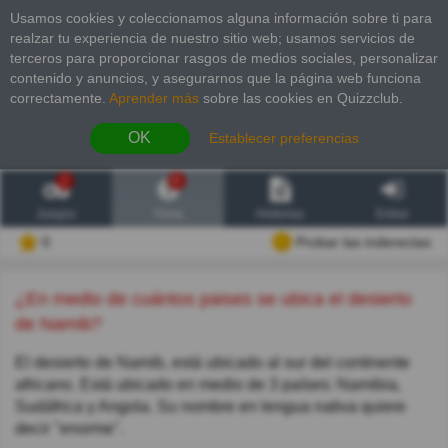
Usamos cookies y coleccionamos alguna información sobre ti para
realzar tu experiencia de nuestro sitio web; usamos servicios de
terceros para proporcionar rasgos de medios sociales, personalizar
contenido y anuncios, y asegurarnos que la página web funciona
correctamente.
Aprender más
sobre las cookies en Quizzclub.
OK
Establecer preferencias
2
6
Juegos
Trivia
Historias
Entrar
0
Probar las inderectas
¿En medio de cuántos paises se ubica el desierto
de Namib?
El desierto de Namib, está ubicado al sur del continente
africano. Está ubicado en medio de 3 países: Namibia,
Sudáfrica y Angola. Su nombre en lengua nativa quiere
decir "enorme".