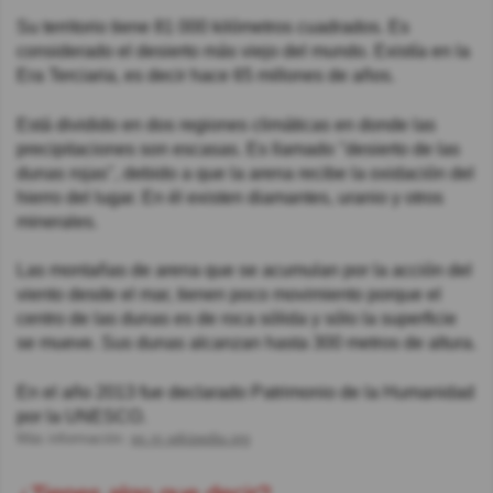
Su territorio tiene 81 000 kilómetros cuadrados. Es
considerado el desierto más viejo del mundo. Existía en la
Era Terciaria, es decir hace 65 millones de años.
Está dividido en dos regiones climáticas en donde las
precipitaciones son escasas. Es llamado "desierto de las
dunas rojas", debido a que la arena recibe la oxidación del
hierro del lugar. En él existen diamantes, uranio y otros
minerales.
Las montañas de arena que se acumulan por la acción del
viento desde el mar, tienen poco movimiento porque el
centro de las dunas es de roca sólida y sólo la superficie
se mueve. Sus dunas alcanzan hasta 300 metros de altura.
En el año 2013 fue declarado Patrimonio de la Humanidad
por la UNESCO.
Más información:
es.m.wikipedia.org