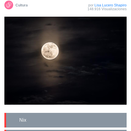
Cultura
por
Lisa Lucero Shapiro
148.916 Visualizaciones
Nix