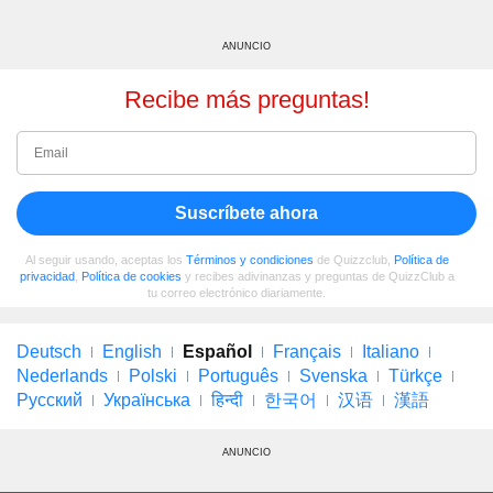
ANUNCIO
Recibe más preguntas!
Suscríbete ahora
Al seguir usando, aceptas los
Términos y condiciones
de Quizzclub,
Política de
privacidad
,
Política de cookies
y recibes adivinanzas y preguntas de QuizzClub a
tu correo electrónico diariamente.
Deutsch
English
Español
Français
Italiano
Nederlands
Polski
Português
Svenska
Türkçe
Русский
Українська
हिन्दी
한국어
汉语
漢語
ANUNCIO