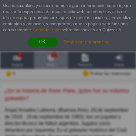
Usamos cookies y coleccionamos alguna información sobre ti para
realzar tu experiencia de nuestro sitio web; usamos servicios de
terceros para proporcionar rasgos de medios sociales, personalizar
contenido y anuncios, y asegurarnos que la página web funciona
correctamente.
Aprender más
sobre las cookies en Quizzclub.
OK
Establecer preferencias
2
6
Juegos
Trivia
Historias
Entrar
0
Probar las inderectas
¿En la historia de River Plate, quién fue su máximo
goleador?
Ángel Amadeo Labruna, (Buenos Aires, 28 de septiembre
de 1918 - 19 de septiembre de 1983), fue un jugador y
director técnico de fútbol argentino. Jugaba como
delantero por izquierda. Es el goleador histórico del Club