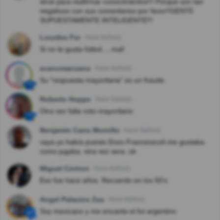
sirve para reafirmar conocimientos!!! Porque son tan
negativos con sus comentarios por favor!!GENTE
SUPUESTAMENTE INTELIGENTE!!!
Lourdes Fer
Hace 8año(s)
Si no te gusta fútbol.....mal!
ecanomanzano
Hace 4año(s)
Su "respuesta mayoritaria" es un fraude.
Roberto Hoppe
Hace 5año(s)
Otra vez falla voto mayoritario
Benjamin Cano Morcillo
Hace 8año(s)
vaya yo había puesto Enzo Francesscoli me gustaba
como jugaba, otra vez sera. ok
Miguel Cintron
Hace 8año(s)
Eso fue hace años. Recuerdo en los 50's
Angel Palacios Zea
Hace 8año(s)
Soy mexicano y me encanta el fut argentino