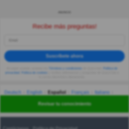
ANUNCIO
Recibe más preguntas!
Suscríbete ahora
Al seguir usando, aceptas los
Términos y condiciones
de Quizzclub,
Política de
privacidad
,
Política de cookies
y recibes adivinanzas y preguntas de QuizzClub a
tu correo electrónico diariamente.
Deutsch
English
Español
Français
Italiano
Nederlands
Polski
Português
Svenska
Türkçe
Revisar tu conocimiento
Русский
Українська
हिन्दी
한국어
汉语
漢語
Contáctanos
Política de Privacidad