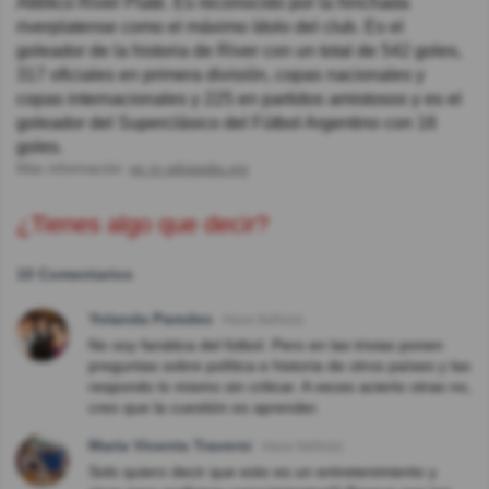
Atlético River Plate. Es reconocido por la hinchada
riverplatense como el máximo ídolo del club. Es el
goleador de la historia de River con un total de 542 goles,
317 oficiales en primera división, copas nacionales y
copas internacionales y 225 en partidos amistosos y es el
goleador del Superclásico del Fútbol Argentino con 16
goles.
Más información:
es.m.wikipedia.org
¿Tienes algo que decir?
10 Comentarios
Yolanda Paredes
Hace 8año(s)
No soy fanática del fútbol. Pero en las trivias ponen
preguntas sobre política e historia de otros países y las
respondo lo mismo sin criticar. A veces acierto otras no,
creo que la cuestión es aprender.
Maria Vicenta Traversi
Hace 8año(s)
Solo quiero decir que esto es un entretenimiento y