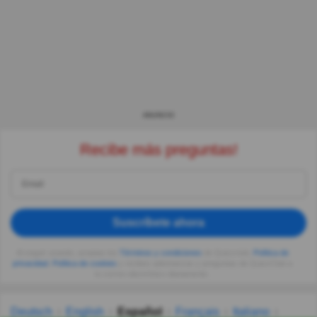
ANUNCIO
Recibe más preguntas!
Suscríbete ahora
Al seguir usando, aceptas los
Términos y condiciones
de Quizzclub,
Política de
privacidad
,
Política de cookies
y recibes adivinanzas y preguntas de QuizzClub a
tu correo electrónico diariamente.
Deutsch
English
Español
Français
Italiano