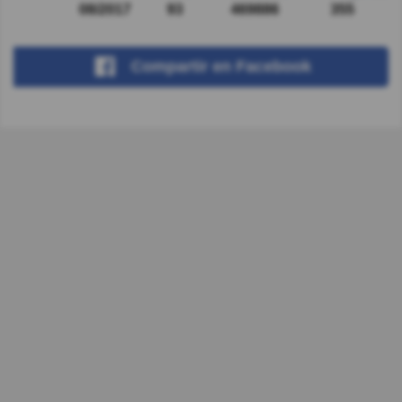
08/2017
93
469886
355
Compartir
en Facebook