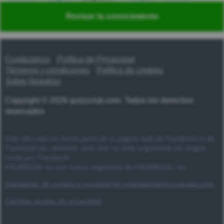
Nederlands
Polski
Português
Svenska
Türkçe
Revisar tu conocimiento
Русский
Українська
हिन्दी
한국어
汉语
漢語
Contáctanos
Política de Privacidad
Términos y condiciones
Política de cookies
Sobre Nosotros
Copyright © 2026 quizzclub.com. Todos los derechos
reservados
Este sitio web no forma parte de la página web de Facebook ni de
Facebook Inc. Además, este sitio no está respaldado de ningún
modo por Facebook.
FACEBOOK es una marca registrada de FACEBOOK, Inc.
Disclaimer: All content is provided for entertainment purposes only
Cambiar ajustes de privacidad