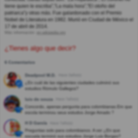
tiene quien le escriba”,”La mala hora”,”El otoño del
patriarca”y otras más. Fue galardonado con el Premio
Nobel de Literatura en 1982. Murió en Ciudad de México el
17 de abril de 2014.
Más información:
en.wikipedia.org
¿Tienes algo que decir?
6 Comentarios
Deadpool M.D.
Hace 3año(s)
¿En cuál de las siguientes ciudades culminó sus
estudios Rómulo Gallegos?
luis de souza
Hace 7año(s)
Concordo, apenas pergunta para colombianas.Em que
escola terminou seus estudos Jorge Amado ?
H D García
Hace 7año(s)
Preguntas solo para colombianos. A ver ¿En que
escuela terminó sus estudios Jorge Luis Borges?