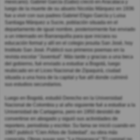
mexicano). Gabriel García (Gabo) creció en Aracataca y
luego de la muerte de su abuelo Nicolás Márquez en 1936
fue a vivir con sus padres Gabriel Eligio García y Luisa
Santiaga Márquez a Sucre, población situada en el
departamento de igual nombre, posteriormente fue enviado
a un internado en Barranquilla para que iniciara su
educación formal y allí en el colegio jesuita San José, hoy
Instituto San José. Publicó sus primeros poemas en la
revista escolar “Juventud”. Más tarde y gracias a una beca
del gobierno, fué enviado a estudiar a Bogotá, luego
reubicado en el Liceo Nacional de Zipaquirá, ciudad
situada a una hora de la capital y fue allí donde culminó
sus estudios secundarios.
Luego en Bogotá, estudió Derecho en la Universidad
Nacional de Colombia y al año siguiente fué a estudiar a la
Universidad de Cartagena, pero en 1950 desistió de
convertirse en abogado y siguió sus actividades de
reportero, periodista y escritor. Su fama se inició cuando en
1967 publicó “Cien Años de Soledad”, su obra más
conocida. Obras suyas son: “La Hojarasca”,”El coronel no