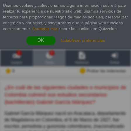
Usamos cookies y coleccionamos alguna información sobre ti para
realzar tu experiencia de nuestro sitio web; usamos servicios de
terceros para proporcionar rasgos de medios sociales, personalizar
contenido y anuncios, y asegurarnos que la página web funciona
correctamente.
Aprender más
sobre las cookies en Quizzclub.
OK
Establecer preferencias
2
6
Juegos
Trivia
Historias
Entrar
0
Probar las inderectas
¿En cuál de las siguientes ciudades o municipios de
Colombia culminó sus estudios secundarios
(bachillerato) Gabriel García Márquez?
Gabriel García Márquez nació en Aracataca, departamento
de Magdalena en Colombia, el 6 de Marzo de 1927, fue
escritor, periodista y guionista colombiano, (nacionalizado