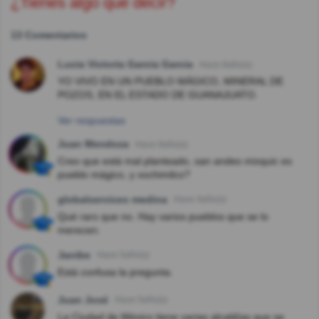
¿Tienes algo que decir?
13 Comentarios
Lucia Victoria Garcia Garcia
Hace 8año(s)
YO VIVO EN UN PUEBLO MÁGICO, MINERAL DE
POZOS, EN EL ESTADO DE GUANAJUATO.
Ver respuestas
Juan Mendoza
Hace 8año(s)
Creo que está mal planteado, san andes mixquic es
pueblo mágico, y xochimilco?
globalservices medina
Hace 4año(s)
Qué raro que no. Hay varios pueblos que se lo
merecen.
Janibe
Hace 5año(s)
Está confusa la pregunta.
Juan José
Hace 5año(s)
La Ciudad de México tiene varias alcaldías que se