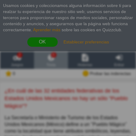
Usamos cookies y coleccionamos alguna información sobre ti para
realzar tu experiencia de nuestro sitio web; usamos servicios de
terceros para proporcionar rasgos de medios sociales, personalizar
contenido y anuncios, y asegurarnos que la página web funciona
correctamente.
Aprender más
sobre las cookies en Quizzclub.
OK
Establecer preferencias
2
6
Juegos
Trivia
Historias
Entrar
0
Probar las inderectas
¿En cuál de las 32 entidades federativas de los
Estados Unidos Mexicanos no hay un sólo "Pueblo
Mágico"?
La Secretaría o Ministerio de Turismo de los Estados
Unidos Mexicanos (México) define a un "Pueblo Mágico"
como la localidad que tiene atributos simbólicos, leyendas,