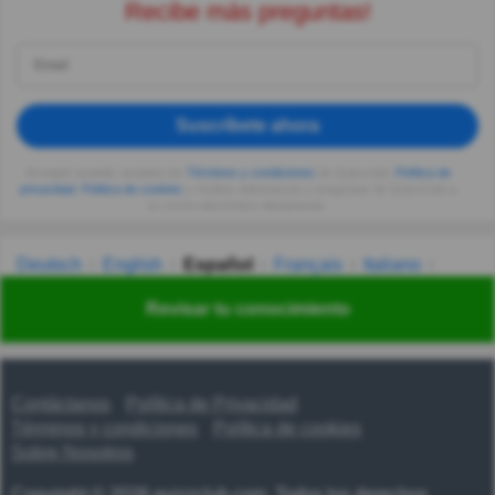
Recibe más preguntas!
Suscríbete ahora
Al seguir usando, aceptas los
Términos y condiciones
de Quizzclub,
Política de
privacidad
,
Política de cookies
y recibes adivinanzas y preguntas de QuizzClub a
tu correo electrónico diariamente.
Deutsch
English
Español
Français
Italiano
Nederlands
Polski
Português
Svenska
Türkçe
Revisar tu conocimiento
Русский
Українська
हिन्दी
한국어
汉语
漢語
Contáctanos
Política de Privacidad
Términos y condiciones
Política de cookies
Sobre Nosotros
Copyright © 2026 quizzclub.com. Todos los derechos