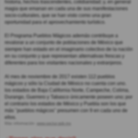
historia, hechos trascendentes, cotidianidad; y, en general
magia que emanan en cada una de sus manifestaciones
socio-culturales, que se han visto como una gran
oportunidad para el aprovechamiento turístico.
El Programa Pueblos Mágicos además contribuye a
revalorar a un conjunto de poblaciones de México que
siempre han estado en el imaginario colectivo de la nación
en su conjunto y que representan alternativas frescas y
diferentes para los visitantes nacionales y extranjeros.
Al mes de noviembre de 2017 existen 112 pueblos
mágicos y sólo la Ciudad de México no cuenta con uno.
los estados de Baja California Norte, Campeche, Colima,
Durango, Guerrero y Tabasco únicamente poseen uno; por
el contrario los estados de México y Puebla son los que
más "pueblos mágicos" presumen con 9 en cada uno de
ellos.
Más información:
www.sectur.gob.mx