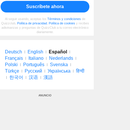
Suscríbete ahora
Al seguir usando, aceptas los
Términos y condiciones
de
Quizzclub,
Política de privacidad
,
Política de cookies
y recibes
adivinanzas y preguntas de QuizzClub a tu correo electrónico
diariamente.
Deutsch
English
Español
Français
Italiano
Nederlands
Polski
Português
Svenska
Türkçe
Русский
Українська
हिन्दी
한국어
汉语
漢語
ANUNCIO