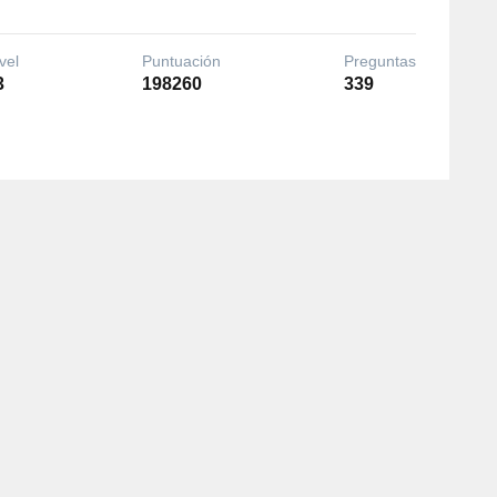
vel
Puntuación
Preguntas
3
198260
339