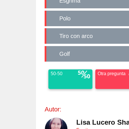
Esgrima
Polo
Tiro con arco
Golf
50-50
Otra pregunta
Autor:
Lisa Lucero Sh