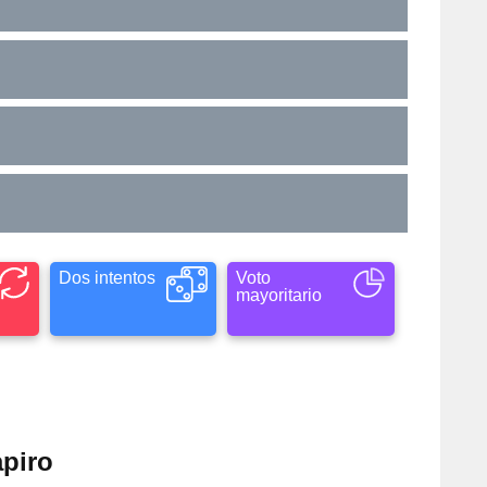
Dos intentos
Voto
mayoritario
apiro