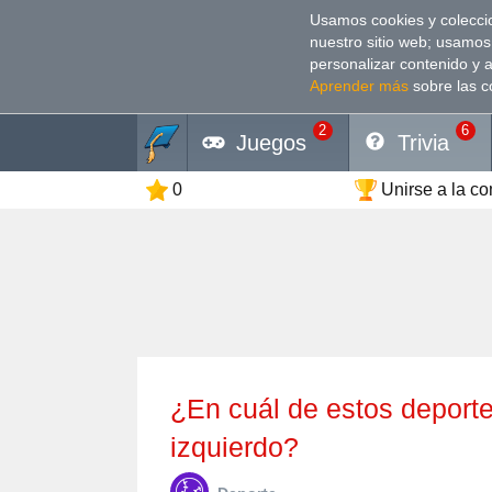
Usamos cookies y coleccio
nuestro sitio web; usamos
personalizar contenido y 
Aprender más
sobre las c
2
6
Juegos
Trivia
0
Unirse a la c
¿En cuál de estos deportes se prohíbe jugar con el brazo
izquierdo?