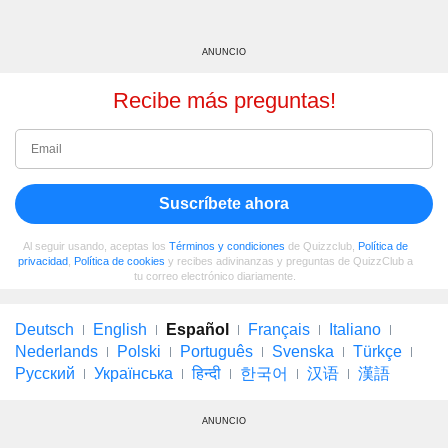
ANUNCIO
Recibe más preguntas!
Suscríbete ahora
Al seguir usando, aceptas los
Términos y condiciones
de Quizzclub,
Política de
privacidad
,
Política de cookies
y recibes adivinanzas y preguntas de QuizzClub a
tu correo electrónico diariamente.
Deutsch
English
Español
Français
Italiano
Nederlands
Polski
Português
Svenska
Türkçe
Русский
Українська
हिन्दी
한국어
汉语
漢語
ANUNCIO