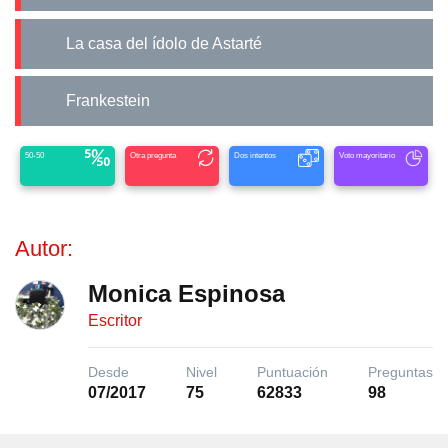
La casa del ídolo de Astarté
Frankestein
50-50
Otra pregunta
Dos intentos
Voto mayoritario
Autor:
Monica Espinosa
Escritor
Desde
Nivel
Puntuación
Preguntas
07/2017
75
62833
98