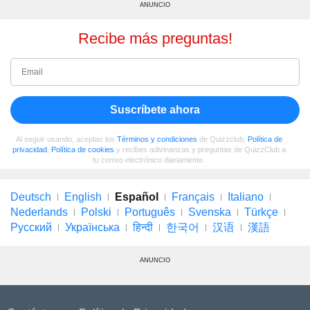
ANUNCIO
Recibe más preguntas!
Suscríbete ahora
Al seguir usando, aceptas los
Términos y condiciones
de Quizzclub,
Política de
privacidad
,
Política de cookies
y recibes adivinanzas y preguntas de QuizzClub a
tu correo electrónico diariamente.
Deutsch
English
Español
Français
Italiano
Nederlands
Polski
Português
Svenska
Türkçe
Русский
Українська
हिन्दी
한국어
汉语
漢語
ANUNCIO