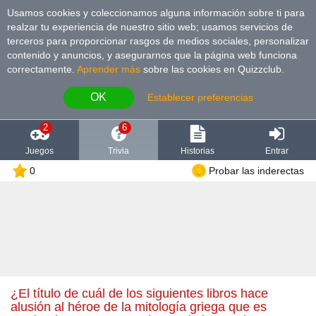
Usamos cookies y coleccionamos alguna información sobre ti para
realzar tu experiencia de nuestro sitio web; usamos servicios de
terceros para proporcionar rasgos de medios sociales, personalizar
contenido y anuncios, y asegurarnos que la página web funciona
correctamente.
Aprender más
sobre las cookies en Quizzclub.
OK
Establecer preferencias
2
6
Juegos
Trivia
Historias
Entrar
0
Probar las inderectas
¿El título de cuál de los siguientes libros hace
alusión al héroe de la mitología griega que es