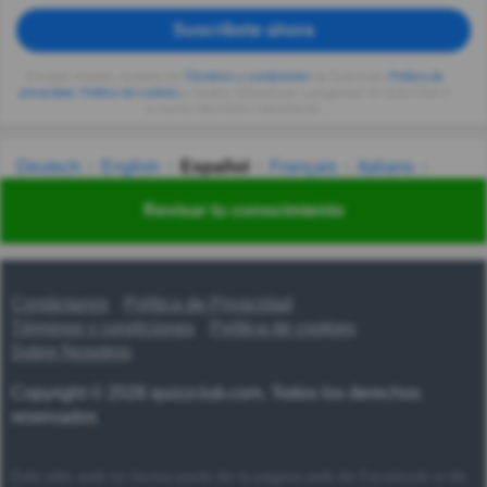
Suscríbete ahora
Al seguir usando, aceptas los
Términos y condiciones
de Quizzclub,
Política de
privacidad
,
Política de cookies
y recibes adivinanzas y preguntas de QuizzClub a
tu correo electrónico diariamente.
Deutsch
English
Español
Français
Italiano
Nederlands
Polski
Português
Svenska
Türkçe
Revisar tu conocimiento
Русский
Українська
हिन्दी
한국어
汉语
漢語
Contáctanos
Política de Privacidad
Términos y condiciones
Política de cookies
Sobre Nosotros
Copyright © 2026 quizzclub.com. Todos los derechos
reservados
Este sitio web no forma parte de la página web de Facebook ni de