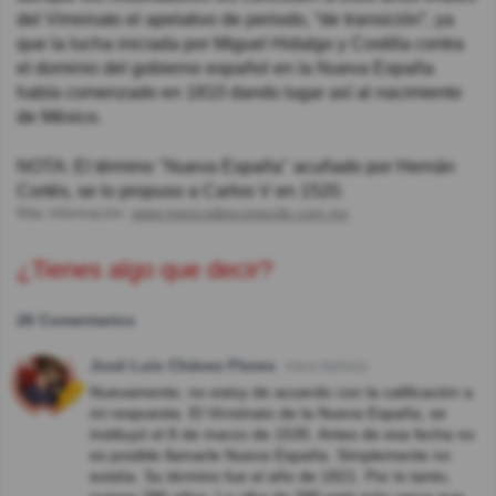
del Virreinato el apelativo de periodo, “de transición”, ya
que la lucha iniciada por Miguel Hidalgo y Costilla contra
el dominio del gobierno español en la Nueva España
había comenzado en 1810 dando lugar así al nacimiento
de México.
NOTA: El término "Nueva España" acuñado por Hernán
Cortés, se lo propuso a Carlos V en 1520.
Más información:
www.mexicodesconocido.com.mx
¿Tienes algo que decir?
26 Comentarios
José Luis Chávez Flores
Hace 8año(s)
Nuevamente, no estoy de acuerdo con la calificación a
mi respuesta. El Virreinato de la Nueva España, se
instituyó el 8 de marzo de 1535. Antes de esa fecha no
es posible llamarle Nueva España. Simplemente no
existía. Su término fue el año de 1821. Por lo tanto,