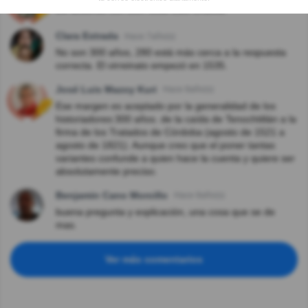
De acuerdo con Don José Luis Chávez
Clara Estrada
Hace 7año(s)
No son 300 años, 280 está más cerca a la respuesta
correcta. El virreinato empezó en 1535.
José Luis Mazoy Kuri
Hace 8año(s)
Ese margen es aceptado por la generalidad de los
historiadores:300 años. de la caída de Tenochtitlán a la
firma de los Tratados de Córdoba (agosto de 1521 a
agosto de 1821). Aunque creo que el poner tantas
variantes confunde a quien hace la cuenta y quiere ser
absolutamente preciso.
Benjamin Cano Morcillo
Hace 8año(s)
buena pregunta y explicación, una cosa que se de
mas.
Ver más comentarios