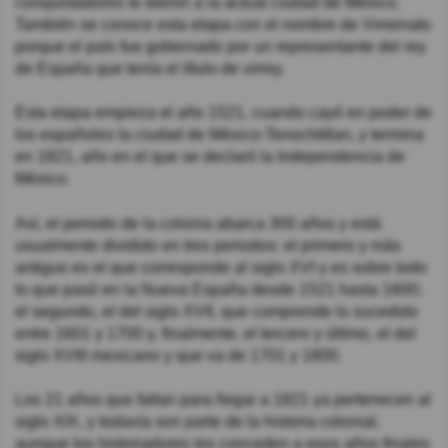
conquistadores le dieron a la actual ciudad de México.
También se conoce esta etapa con el nombre de Virreinato
porque el país fue gobernado por un representante del rey
de España que tenía el título de virrey.
Esta etapa empieza el año 1521, cuando cayó en poder de
los españoles la ciudad de México-Tenochtitlan, y termina
en 1821, año en el que se declaró la Independencia de
México.
Así, el periodo de la colonia abarca 300 años y está
usualmente dividido en tres periodos: el primero y más
antiguo es el que corresponde al siglo XVI y es sobre todo
lo que pasó en la Nueva España desde 1521 hasta 1600;
el segundo, el del siglo XVII, que comprende lo sucedido
entre 1601 y 1700 y, finalmente, el tercero y último, el del
siglo XVIII mexicano y que va de 1701 y 1800.
Los 21 años que faltan para llegar a 1821 ya pertenecen al
siglo XIX, y todavía son parte de la historia colonial,
aunque los historiadores les conceden a esos años finales