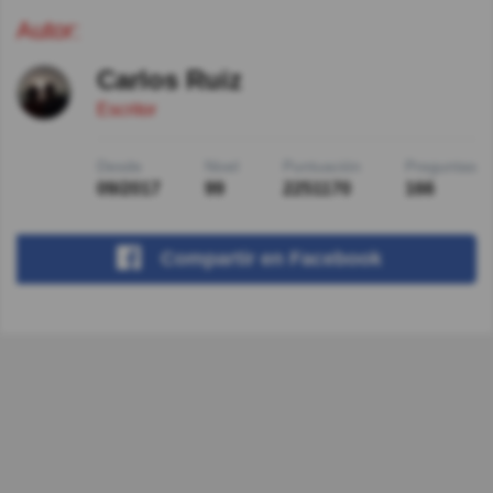
Autor:
Carlos Ruiz
Escritor
Desde
Nivel
Puntuación
Preguntas
09/2017
99
2251170
166
Compartir
en Facebook