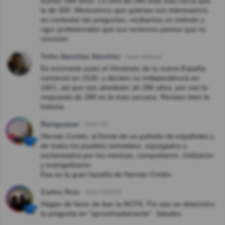
suman 286 años. La cifra de 280 está más cerca que
la de 300. Merecemos que quienes nos interesamos
en contestar las preguntas, recibamos un método y
rigor profesionales que sus revisores parece que no
conocen.
Toño Sanchez Sanchez
Hace 8año(s)
Es incorrecto pues el Virreinato de la nueva España
comenzó en 1535, y declaro su independencia en
1821, asi que son alrededor de 286 años, por eso la
respuesta de 280 es la mas cercana. Revisen bien la
historia
Ramguaser
Hace 2m
Hernán Cortés, al frente de un puñado de españoles y
de todos los pueblos sometidos, sojuzgados y
esclavizados por los mexicas, conquistaron, civilizaron
y evangelizaron.
Esa es la gran hazaña de Hernán Cortés.
Carlos Ruiz
Hace 6año(s)
Hagan de favor de leer la NOTA. Por eso se determino
la pregunta en "aproximadamente". Saludos