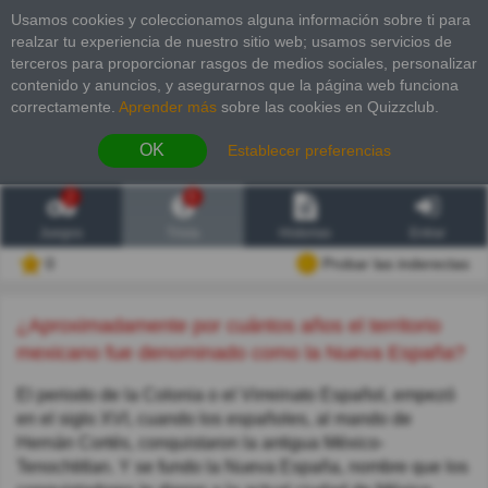
Usamos cookies y coleccionamos alguna información sobre ti para
realzar tu experiencia de nuestro sitio web; usamos servicios de
terceros para proporcionar rasgos de medios sociales, personalizar
contenido y anuncios, y asegurarnos que la página web funciona
correctamente.
Aprender más
sobre las cookies en Quizzclub.
OK
Establecer preferencias
2
6
Juegos
Trivia
Historias
Entrar
0
Probar las inderectas
¿Aproximadamente por cuántos años el territorio
mexicano fue denominado como la Nueva España?
El periodo de la Colonia o el Virreinato Español, empezó
en el siglo XVI, cuando los españoles, al mando de
Hernán Cortés, conquistaron la antigua México-
Tenochtitlan. Y se fundo la Nueva España, nombre que los