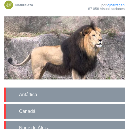
Naturaleza
por
ojbarragan
87.058 Visualizaciones
Antártica
Canadá
Norte de África