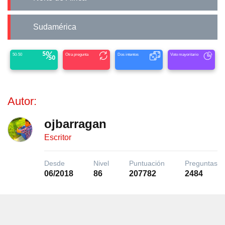
Sudamérica
50-50
Otra pregunta
Dos intentos
Voto mayoritario
Autor:
ojbarragan
Escritor
Desde
Nivel
Puntuación
Preguntas
06/2018
86
207782
2484