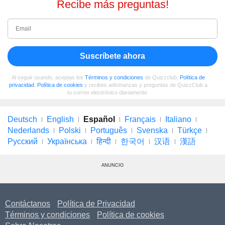
Recibe más preguntas!
Suscríbete ahora
Al seguir usando, aceptas los
Términos y condiciones
de Quizzclub,
Política de
privacidad
,
Política de cookies
y recibes adivinanzas y preguntas de QuizzClub a
tu correo electrónico diariamente.
Deutsch
English
Español
Français
Italiano
Nederlands
Polski
Português
Svenska
Türkçe
Русский
Українська
हिन्दी
한국어
汉语
漢語
ANUNCIO
Contáctanos
Política de Privacidad
Términos y condiciones
Política de cookies