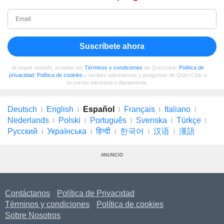
Suscríbete ahora
Al seguir usando, aceptas los
Términos y condiciones
de Quizzclub,
Política de
privacidad
,
Política de cookies
y recibes adivinanzas y preguntas de QuizzClub a
tu correo electrónico diariamente.
Deutsch
English
Español
Français
Italiano
Nederlands
Polski
Português
Svenska
Türkçe
Русский
Українська
हिन्दी
한국어
汉语
漢語
ANUNCIO
Contáctanos
Política de Privacidad
Términos y condiciones
Política de cookies
Sobre Nosotros