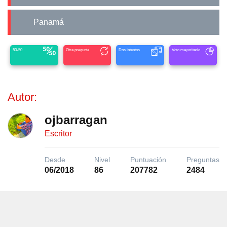
Panamá
50-50
Otra pregunta
Dos intentos
Voto mayoritario
Autor:
ojbarragan
Escritor
Desde
Nivel
Puntuación
Preguntas
06/2018
86
207782
2484