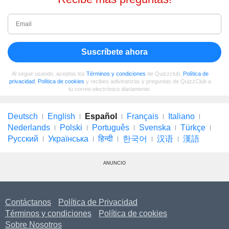
Suscríbete ahora
Al seguir usando, aceptas los
Términos y condiciones
de Quizzclub,
Política de
privacidad
,
Política de cookies
y recibes adivinanzas y preguntas de QuizzClub a
tu correo electrónico diariamente.
Deutsch
English
Español
Français
Italiano
Nederlands
Polski
Português
Svenska
Türkçe
Русский
Українська
हिन्दी
한국어
汉语
漢語
ANUNCIO
Contáctanos
Política de Privacidad
Términos y condiciones
Política de cookies
Sobre Nosotros