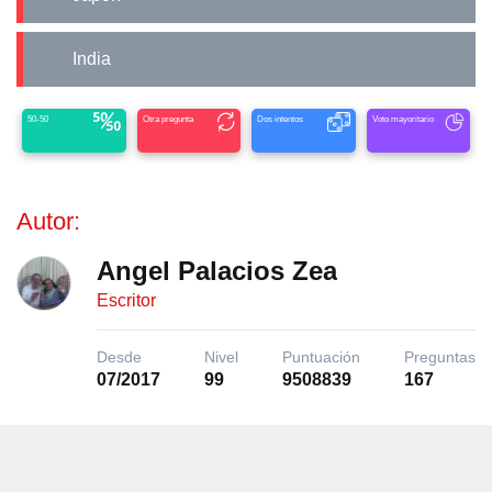
India
50-50
Otra pregunta
Dos intentos
Voto mayoritario
Autor:
Angel Palacios Zea
Escritor
Desde
Nivel
Puntuación
Preguntas
07/2017
99
9508839
167