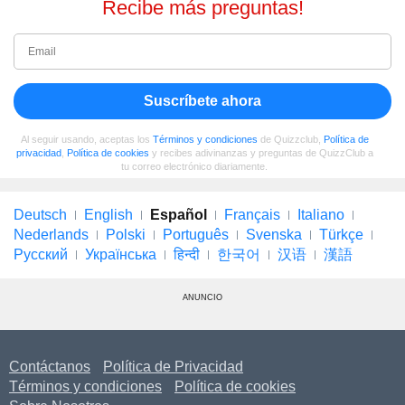
Recibe más preguntas!
Suscríbete ahora
Al seguir usando, aceptas los
Términos y condiciones
de Quizzclub,
Política de
privacidad
,
Política de cookies
y recibes adivinanzas y preguntas de QuizzClub a
tu correo electrónico diariamente.
Deutsch
English
Español
Français
Italiano
Nederlands
Polski
Português
Svenska
Türkçe
Русский
Українська
हिन्दी
한국어
汉语
漢語
ANUNCIO
Contáctanos
Política de Privacidad
Términos y condiciones
Política de cookies