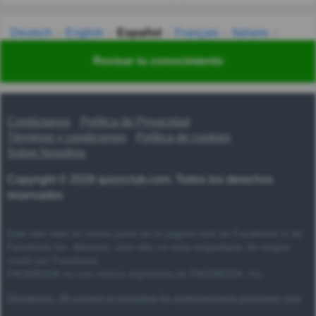
Deutsch
English
Español
Français
Italiano
Nederlands
Polski
Português
Svenska
Türkçe
Revisar tu conocimiento
Русский
Українська
हिन्दी
한국어
汉语
漢語
Contáctanos
Política de Privacidad
Términos y condiciones
Política de cookies
Sobre Nosotros
Copyright © 2026 quizzclub.com. Todos los derechos
reservados
Este sitio web no forma parte de la página web de Facebook ni de
Facebook Inc. Además, este sitio no está respaldado de ningún
modo por Facebook.
FACEBOOK es una marca registrada de FACEBOOK, Inc.
Disclaimer: All content is provided for entertainment purposes only