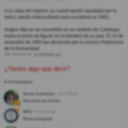
A la caída del imperio, la ciudad quedó sepultada por la
selva, siendo redescubierta para occidente en 1861.
Angkor Wat se ha convertido en un símbolo de Camboya,
hasta el punto de figurar en la bandera de su país. El 14 de
diciembre de 1992 fue declarado por la Unesco Patrimonio
de la Humanidad.
Más información:
es.wikipedia.org
¿Tienes algo que decir?
6 Comentarios
Sonia Contreras
Hace 3año(s)
Reconocí por la foto.
RPO
Hace 3año(s)
Buena pregunta