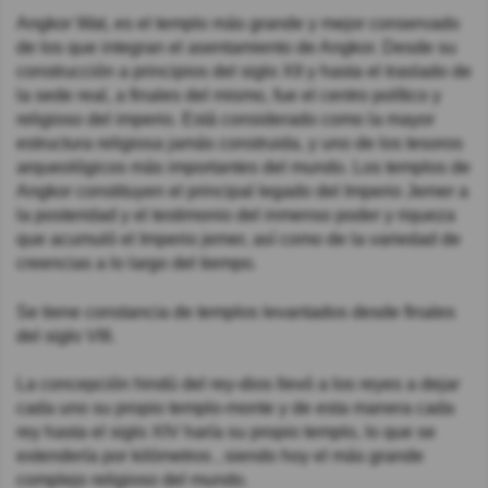
Angkor Wat, es el templo más grande y mejor conservado
de los que integran el asentamiento de Angkor. Desde su
construcción a principios del siglo XII y hasta el traslado de
la sede real, a finales del mismo, fue el centro político y
religioso del imperio. Está considerado como la mayor
estructura religiosa jamás construida, y uno de los tesoros
arqueológicos más importantes del mundo. Los templos de
Angkor constituyen el principal legado del Imperio Jemer a
la posteridad y el testimonio del inmenso poder y riqueza
que acumuló el Imperio jemer, así como de la variedad de
creencias a lo largo del tiempo.
Se tiene constancia de templos levantados desde finales
del siglo VIII.
La concepción hindú del rey-dios llevó a los reyes a dejar
cada uno su propio templo-monte y de esta manera cada
rey hasta el siglo XIV haría su propio templo, lo que se
extendería por kilómetros , siendo hoy el más grande
complejo religioso del mundo.