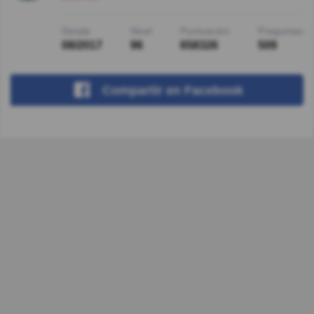
Desde
Nivel
Puntuación
Preguntas
08/2017
96
658326
509
Compartir
en Facebook