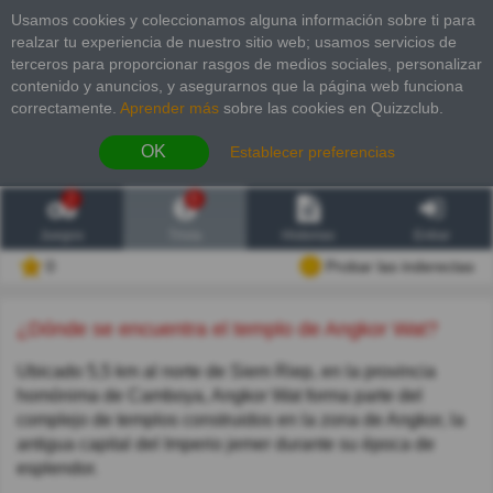
Usamos cookies y coleccionamos alguna información sobre ti para
realzar tu experiencia de nuestro sitio web; usamos servicios de
terceros para proporcionar rasgos de medios sociales, personalizar
contenido y anuncios, y asegurarnos que la página web funciona
correctamente.
Aprender más
sobre las cookies en Quizzclub.
OK
Establecer preferencias
2
6
Juegos
Trivia
Historias
Entrar
0
Probar las inderectas
¿Dónde se encuentra el templo de Angkor Wat?
Ubicado 5,5 km al norte de Siem Riep, en la provincia
homónima de Camboya, Angkor Wat forma parte del
complejo de templos construidos en la zona de Angkor, la
antigua capital del Imperio jemer durante su época de
esplendor.