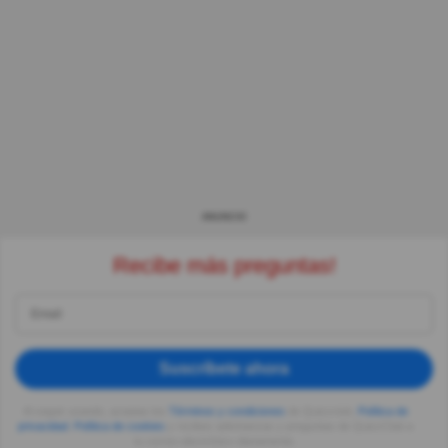
ANUNCIO
Recibe más preguntas!
Suscríbete ahora
Al seguir usando, aceptas los
Términos y condiciones
de Quizzclub,
Política de
privacidad
,
Política de cookies
y recibes adivinanzas y preguntas de QuizzClub a
tu correo electrónico diariamente.