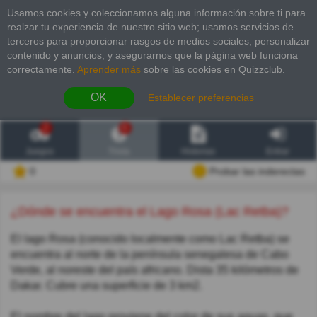
Usamos cookies y coleccionamos alguna información sobre ti para
realzar tu experiencia de nuestro sitio web; usamos servicios de
terceros para proporcionar rasgos de medios sociales, personalizar
contenido y anuncios, y asegurarnos que la página web funciona
correctamente.
Aprender más
sobre las cookies en Quizzclub.
OK
Establecer preferencias
2
6
Juegos
Trivia
Historias
Entrar
0
Probar las inderectas
¿Dónde se encuentra el Lago Rosa (Lac Retba)?
El lago Rosa (conocido localmente como Lac Retba) se
encuentra al norte de la península senegalesa de Cabo
Verde, al noreste del país africano. Dista 35 kilómetros de
Dakar. Cubre una superficie de 3 km2.
El nombre del lago proviene del color de sus aguas, que