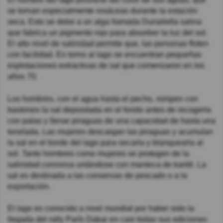
se tornan especialmente rosáceas durante la estación
seca. Esto se debe a un alga llamada Dunaliella salina
que fabrica un pigmento rojo para absorber la luz del sol.
El alto nivel de salinidad permite que, las personas floten
con facilidad. En torno al lago se encuentran pequeñas
explotaciones extractivas de sal que comenzaron en los
años 70.
Los hombres, con el agua hasta el pecho, rompen con
bastones la sal depositada en el fondo antes de recogerla
con palas y llenar piraguas de una capacidad de hasta una
tonelada. Las mujeres descargan las piraguas y acumulan
la sal en el borde del lago para secarla y blanquearla al
sol. Tanto hombres como mujeres se protegen de la
salinidad corrosiva untándose con manteca de karité. La
sal es destinada a las conservas de pescado o a la
exportación.
El lago es conocido a nivel mundial por haber sido la
llegada del rally París Dakar en casi todas sus ediciones