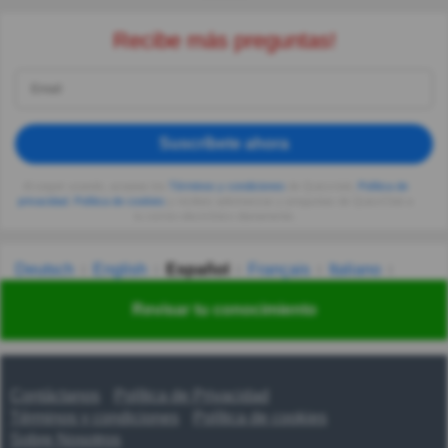
Recibe más preguntas!
Suscríbete ahora
Al seguir usando, aceptas los
Términos y condiciones
de Quizzclub,
Política de
privacidad
,
Política de cookies
y recibes adivinanzas y preguntas de QuizzClub a
tu correo electrónico diariamente.
Deutsch
English
Español
Français
Italiano
Nederlands
Polski
Português
Svenska
Türkçe
Revisar tu conocimiento
Русский
Українська
हिन्दी
한국어
汉语
漢語
Contáctanos
Política de Privacidad
Términos y condiciones
Política de cookies
Sobre Nosotros