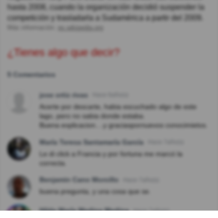
hasta 2008, cuando la organización decidió suspender la
competición y trasladarla a Sudamérica a partir del 2009.
Más información:
es.wikipedia.org
¿Tienes algo que decir?
5 Comentarios
jose ortiz rivas
Hace 6año(s)
Acerte por descarte, habia escuchado algo de este
lago, pero no sabia donde estaba.
Buena explicacion....y graciaspornuevos conocimietos.
María Teresa Santamaría García
Hace 7año(s)
Le di click a Francia y por fortuna me marcó la
correcta.
Benjamin Cano Morcillo
Hace 7año(s)
buena pregunta, y una cosa que se.
Hilda María Medina Medina
Hace 7año(s)