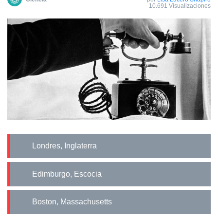
10.691 Visualizaciones
Londres, Inglaterra
Edimburgo, Escocia
Boston, Massachusetts