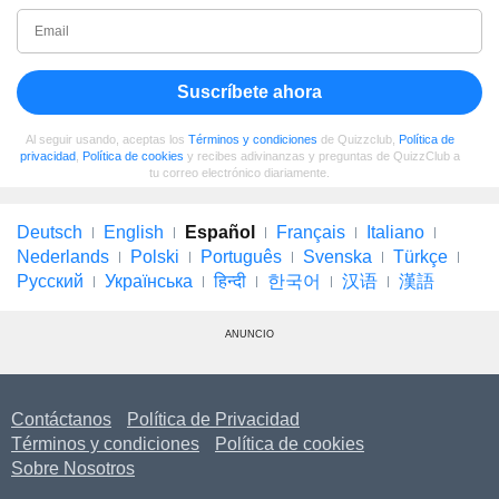
Suscríbete ahora
Al seguir usando, aceptas los
Términos y condiciones
de Quizzclub,
Política de
privacidad
,
Política de cookies
y recibes adivinanzas y preguntas de QuizzClub a
tu correo electrónico diariamente.
Deutsch
English
Español
Français
Italiano
Nederlands
Polski
Português
Svenska
Türkçe
Русский
Українська
हिन्दी
한국어
汉语
漢語
ANUNCIO
Contáctanos
Política de Privacidad
Términos y condiciones
Política de cookies
Sobre Nosotros