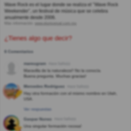
Wave Rock es el lugar donde se realiza el "Wave Rock
Weekender", un festival de música que se celebra
anualmente desde 2006.
Más información:
www.eluniversal.com.mx
¿Tienes algo que decir?
6 Comentarios
mareugram
Hace 5año(s)
Maravilla de la naturaleza!! No la conocía.
Buena pregunta. Muchas gracias!
Mercedes Rodriguez
Hace 5año(s)
Hay otra formación con el mismo nombre en Utah,
USA.
Ver respuestas
Gaspar Nunez
Hace 5año(s)
Una singular formación rocosa!