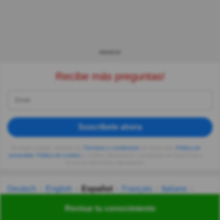
ANUNCIO
Recibe más preguntas!
Suscríbete ahora
Al seguir usando, aceptas los
Términos y condiciones
de Quizzclub,
Política de
privacidad
,
Política de cookies
y recibes adivinanzas y preguntas de QuizzClub a
tu correo electrónico diariamente.
Deutsch
English
Español
Français
Italiano
Nederlands
Polski
Português
Svenska
Türkçe
Revisar tu conocimiento
Русский
Українська
हिन्दी
한국어
汉语
漢語