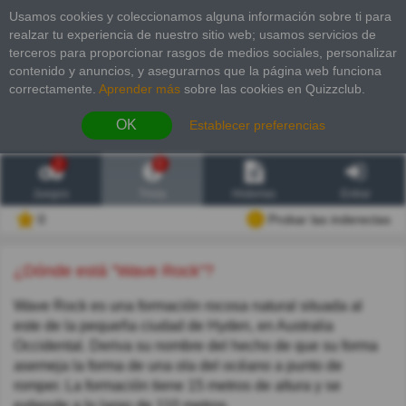
Usamos cookies y coleccionamos alguna información sobre ti para
realzar tu experiencia de nuestro sitio web; usamos servicios de
terceros para proporcionar rasgos de medios sociales, personalizar
contenido y anuncios, y asegurarnos que la página web funciona
correctamente.
Aprender más
sobre las cookies en Quizzclub.
OK
Establecer preferencias
2
6
Juegos
Trivia
Historias
Entrar
0
Probar las inderectas
¿Dónde está "Wave Rock"?
Wave Rock es una formación rocosa natural situada al
este de la pequeña ciudad de Hyden, en Australia
Occidental. Deriva su nombre del hecho de que su forma
asemeja la forma de una ola del océano a punto de
romper. La formación tiene 15 metros de altura y se
extiende a lo largo de 110 metros.