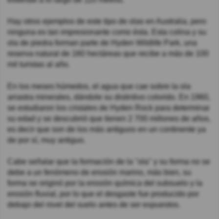
Hay otros ejemplos de este tipo de olas en Australia, pero
ninguna es tan impresionante como ésta. Esta colina y su
ola de piedra forman parte de Hyden Wildlife Park, una
reserva natural de 160 hectáreas que recibe a más de 100
mil turistas al año.
En los meses húmedos, el agua que cae sobre la ola
arrastra minerales, dándole su distintivo colorido. En 1960,
se estudiaron los cristales de Hyden Rock para determinar
su edad y se descubrió que tienen 2 700 millones de años,
es decir que son de los más antiguos en un continente ya
de por sí, muy antiguo.
Cabe señalar que la formación de la "ola" y su forma no se
debe a un fenómeno de erosión marino, más bien, su
forma se originó por la erosión química del subsuelo y la
erosión fluvial, por lo que el desgaste fue producido por
debajo del nivel del suelo antes de ser expuestos.