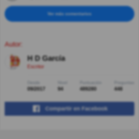
Ver más comentarios
Autor:
H D García
Escritor
Desde
Nivel
Puntuación
Preguntas
09/2017
94
489280
448
Compartir
en Facebook