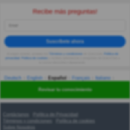
Recibe más preguntas!
Suscríbete ahora
Al seguir usando, aceptas los
Términos y condiciones
de Quizzclub,
Política de
privacidad
,
Política de cookies
y recibes adivinanzas y preguntas de QuizzClub a
tu correo electrónico diariamente.
Deutsch
English
Español
Français
Italiano
Nederlands
Polski
Português
Svenska
Türkçe
Revisar tu conocimiento
Русский
Українська
हिन्दी
한국어
汉语
漢語
Contáctanos
Política de Privacidad
Términos y condiciones
Política de cookies
Sobre Nosotros