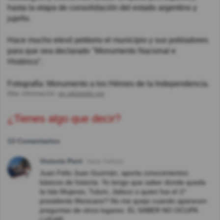
hasta la etapa de consolidación del estado argentino y
jujeño.
Hace mucho elevó petitorio el municipio y sus pobladores
para que sea declarado "Monumento Nacional e
Histórico".
Fotografía: Monumento a los Héroes de la Independencia.
Más información:
es.wikipedia.org
¿Tienes algo que decir?
13 Comentarios
Victoria Perri
Hace 7año(s)
Juan Félix Juan Guzmán, aporta conocimientos
básicos de historia. Yo tengo que saber donde queda
la Isla Mujeres, Tulum, Jalisco o quien fue el 1º
presidente Mexicano? No me quejo cuando aparecen
preguntas de otros lugares. EL SABER NO OCUPA
LUGAR.