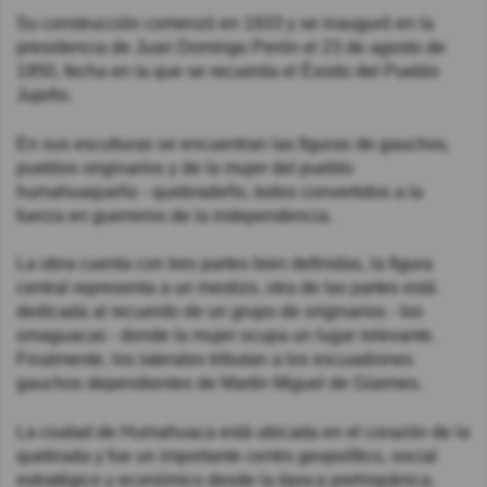
Su construcción comenzó en 1933 y se inauguró en la
presidencia de Juan Domingo Perón el 23 de agosto de
1950, fecha en la que se recuerda el Éxodo del Pueblo
Jujeño.
En sus esculturas se encuentran las figuras de gauchos,
pueblos originarios y de la mujer del pueblo
humahuaqueño - quebradeño, todos convertidos a la
fuerza en guerreros de la independencia.
La obra cuenta con tres partes bien definidas, la figura
central representa a un mestizo, otra de las partes está
dedicada al recuerdo de un grupo de originarios - los
omaguacas - donde la mujer ocupa un lugar relevante.
Finalmente, los laterales tributan a los escuadrones
gauchos dependientes de Martín Miguel de Güemes.
La ciudad de Humahuaca está ubicada en el corazón de la
quebrada y fue un importante centro geopolítico, social
estratégico y económico desde la época prehispánica,