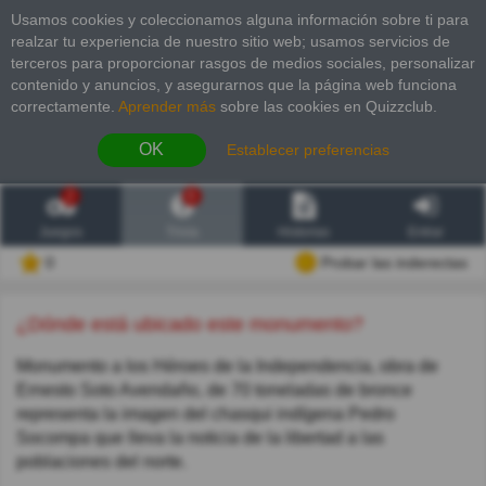
Usamos cookies y coleccionamos alguna información sobre ti para
realzar tu experiencia de nuestro sitio web; usamos servicios de
terceros para proporcionar rasgos de medios sociales, personalizar
contenido y anuncios, y asegurarnos que la página web funciona
correctamente.
Aprender más
sobre las cookies en Quizzclub.
OK
Establecer preferencias
2
6
Juegos
Trivia
Historias
Entrar
0
Probar las inderectas
¿Dónde está ubicado este monumento?
Monumento a los Héroes de la Independencia, obra de
Ernesto Soto Avendaño, de 70 toneladas de bronce
representa la imagen del chasqui indígena Pedro
Socompa que lleva la noticia de la libertad a las
poblaciones del norte.