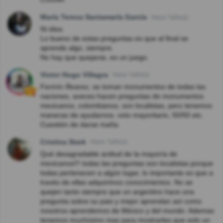
María Teresa Santamaría García
Hace 7año(s)
Ni idea.
Lo bueno de estas preguntas es que al final se
aprende algo, siempre.
No hay que quejarse, es un juego.
Victor Hugo Villagra
Hace 7año(s)
Fermín Álvarez, se toman monumentos de todas las
naciones, aveces hacen preguntas de monumentos
mexicanos, colombianos, son localistas, pero tenemos
maneras de ayudarnos, voto mayoritario, 50/50 etc.
Cuestión de darse maña.
Cristina Stark
Hace 7año(s)
Qué desagradable actitud de la mayoría de
mexicanos!!! todas las preguntas son localistas porque
todas pertenecen a algún lugar, lo importante es que a
través de ellas adquirimos conocimientos. No se
quejen tanto siempre que un argentino hace una
pregunta sobre su pais y mejor aprendan así como
nosotros aprendemos de México y del mundo. Ademas
tenemos muchísimo mas para mostrarles que solo un