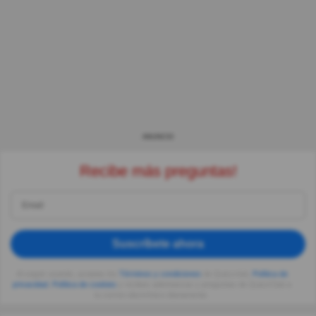
ANUNCIO
Recibe más preguntas!
Suscríbete ahora
Al seguir usando, aceptas los
Términos y condiciones
de Quizzclub,
Política de
privacidad
,
Política de cookies
y recibes adivinanzas y preguntas de QuizzClub a
tu correo electrónico diariamente.