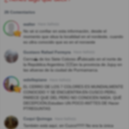
26 Comentarios
walter
Hace 3año(s)
No sé si confiar en esta información, desde el
momento que situa la localidad en el nordeste, cuando
es ultra conocido que es en el noroeste
Gustavo Rafael Ferreyra
Hace 4año(s)
Cerro⛰️ de los Siete Colores 🌈ubicado en el norte de
la República Argentina 🇦🇷en la provincia de Jujuy en
las afueras de la ciudad de Purmamarca.
wdellepiane
Hace 4año(s)
EL CERRO DE LOS 7 COLORES ES MUNDIALMENTE
CONOCIDO Y SE ENCUENTRA EN CUSCO.PERU,
PARECE QUE DEL PERÚ NO CONOCEN NADA, QUÉ
DECEPCIÓN,Estudien UN POCO ANTTES DE Hacer
PTREGUNTAS
Cuqui Quiroga
Hace 6año(s)
También está aquí, en Cuzco!!!!!!! No era la única