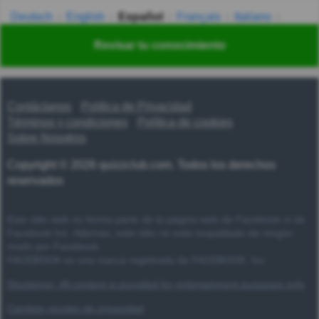
Deutsch
English
Español
Français
Italiano
Nederlands
Polski
Português
Svenska
Türkçe
Revisar tu conocimiento
Русский
Українська
हिन्दी
한국어
汉语
漢語
Contáctanos
Política de Privacidad
Términos y condiciones
Política de cookies
Sobre Nosotros
Copyright © 2026 quizzclub.com. Todos los derechos
reservados
Este sitio web no forma parte de la página web de Facebook ni de
Facebook Inc. Además, este sitio no está respaldado de ningún
modo por Facebook.
FACEBOOK es una marca registrada de FACEBOOK, Inc.
Disclaimer: All content is provided for entertainment purposes only
Cambiar ajustes de privacidad