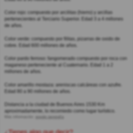
Color rojo: compuesto por arcilitas (hierro) y arcillas
pertenecientes al Terciario Superior. Edad 3 a 4 millones
de años.
Color verde: compuesto por filitas, pizarras de oxido de
cobre. Edad 600 millones de años.
Color pardo ferroso: fangomerado compuesto por roca con
maganeso perteneciente al Cuaternario. Edad 1 a 2
millones de años.
Color amarillo mostaza: areniscas calcáreas con azufre.
Edad 80 a 90 millones de años.
Distancia a la ciudad de Buenos Aires 1530 Km
aproximadamente, lo recomiedo como lugar turístico.
Más información:
google.geografía
¿Tienes algo que decir?