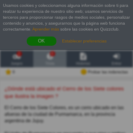
Usamos cookies y coleccionamos alguna información sobre ti para
realzar tu experiencia de nuestro sitio web; usamos servicios de
terceros para proporcionar rasgos de medios sociales, personalizar
contenido y anuncios, y asegurarnos que la página web funciona
correctamente.
Aprender más
sobre las cookies en Quizzclub.
OK
Establecer preferencias
2
6
Juegos
Trivia
Historias
Entrar
0
Probar las inderectas
¿Dónde está ubicado el Cerro de los Siete colores
que ilustra la imagen ?
El Cerro de los Siete Colores, es un cerro ubicado en las
afueras de la ciudad de Purmamarca, en la provincia
argentina de Jujuy.