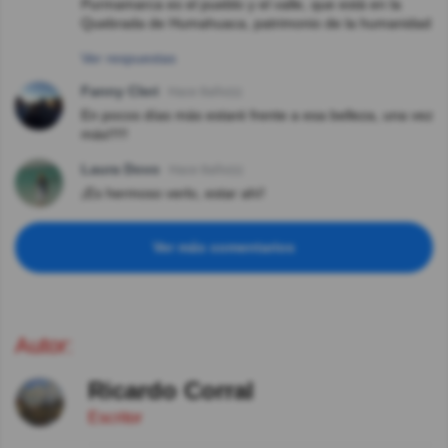
Purmamarca es el pueblo y el valle, que está en la
Quebrada de Humahuaca, patrimonio de la humanidad
Ver respuestas
Fanny Cleri
Hace 8año(s)
En pocos días más estaré frente a esa belleza, una vez
más!!!!!
Laura Dovo
Hace 8año(s)
¡Es hermoso verlo, estar ahí!
Ver más comentarios
Autor:
Ricardo Corral
Escritor