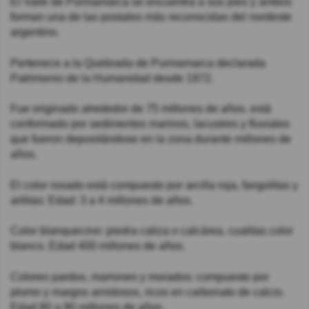
El Valle de Purmamarca se encuentra a sus pies y ambos
forman una de las postales más reconocidas del nordeste
argentino.
Pertenece a la Quebrada de Purmamarca declarada
Patrimonio de la Humanidad desde 1972.
Fue originado alrededor de 75 millones de años. está
conformado por sedimentos marinos, lacustres y fluviales
que fueron depositándose en la zona durante millones de
años.
El color rosado está compuesto por arcilla roja, fangolitas y
arilitas: Edad: 3 a 4 millones de años.
Color blanquecino: piedra caliza o calcárea, cualitas color
blanco. Edad 400 millones de años.
Colores pardos, marrones y morados: compuesto por
plomo y margos arnidosos, ricos en carbonato de calcio.
Edad 80 a 90 millones de años.