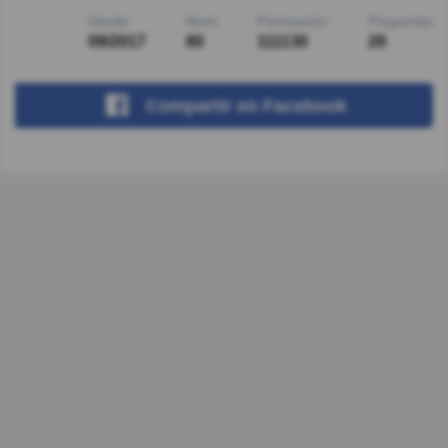
Desde
Nivel
Puntuación
Preguntas
09/2017
80
111130
28
Compartir
en Facebook