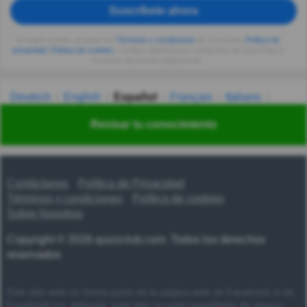
Suscríbete ahora
Al seguir usando, aceptas los
Términos y condiciones
de Quizzclub,
Política de
privacidad
,
Política de cookies
y recibes adivinanzas y preguntas de QuizzClub a
tu correo electrónico diariamente.
Deutsch
English
Español
Français
Italiano
Nederlands
Polski
Português
Svenska
Türkçe
Revisar tu conocimiento
Русский
Українська
हिन्दी
한국어
汉语
漢語
Contáctanos
Política de Privacidad
Términos y condiciones
Política de cookies
Sobre Nosotros
Copyright © 2026 quizzclub.com. Todos los derechos
reservados
Este sitio web no forma parte de la página web de Facebook ni de
Facebook Inc. Además, este sitio no está respaldado de ningún