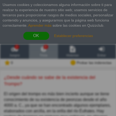
Usamos cookies y coleccionamos alguna información sobre ti para
realzar tu experiencia de nuestro sitio web; usamos servicios de
terceros para proporcionar rasgos de medios sociales, personalizar
contenido y anuncios, y asegurarnos que la página web funciona
correctamente.
Aprender más
sobre las cookies en Quizzclub.
OK
Establecer preferencias
2
6
Juegos
Trivia
Historias
Entrar
0
Probar las inderectas
¿Desde cuándo se sabe de la existencia del
Trompo?
El origen del trompo es más bien incierto aunque se tiene
conocimiento de su existencia de peonzas desde el año
4000 a. C., ya que se han encontrado algunos ejemplares,
elaborados con arcilla, en la orilla del río Éufrates. Hay