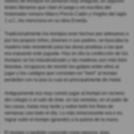
rastros de trompos en pinturas muy antiguas, en algunos
textos literarios que citan el juego y en escritos del
historiador romano Marco Porcio Catón y Virgilio del siglo
1 a.C. los menciona en su obra Eneida.
Tradicionalmente los trompos eran hechos por artesanos o
por los propios niños, jóvenes o sus padres, se buscaba la
madera más resistente para las duras pruebas a las que
era expuesto este juguete. Hoy en día la confección de los
trompos se ha industrializado y las maderas son más bien
blandas, incapaces de resistir los golpes entre ellos al
jugar y los castigos que consisten en “herir” al trompo
perdedor con la púa la cual es principalmente de metal.
Antiguamente era muy común jugar al trompo en recreos
del colegio o al salir de éste, en las veredas, en el patio de
las casas, hasta muy tarde y sobre todo los fines de
semanas casi todo el día. Lo más emocionante era o es,
lograr subir el trompo (girando) a la palma de la mano.
El trompo o también conocido como peonza, piao,