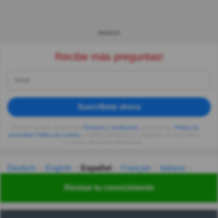
ANUNCIO
Recibe más preguntas!
Suscríbete ahora
Al seguir usando, aceptas los
Términos y condiciones
de Quizzclub,
Política de
privacidad
,
Política de cookies
y recibes adivinanzas y preguntas de QuizzClub a
tu correo electrónico diariamente.
Deutsch
English
Español
Français
Italiano
Nederlands
Polski
Português
Svenska
Türkçe
Revisar tu conocimiento
Русский
Українська
हिन्दी
한국어
汉语
漢語