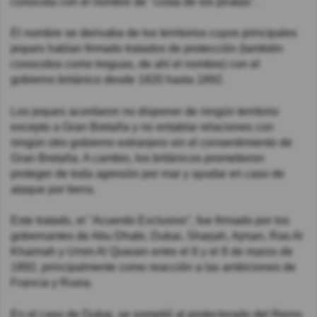
conocida con el nombre de "costa de los piratas".
El nombre se derivaba de los territorios cuyos principales
jeques habían firmado tratados de protección (también
conocidos como treguas, de ahí el nombre) con el
gobierno británico desde 1820 hasta 1892.
Los jeques acordaron no disponer de ningún territorio
excepto a Gran Bretaña y no entablar relaciones con
ningún otro gobierno extranjero sin el consentimiento de
Gran Bretaña. A cambio, los británicos prometieron
proteger de toda agresión por mar y ayudar en caso de
ataque por tierra.
Este tratado, el "Acuerdo Exclusivo", fue firmado por los
gobernantes de Abu Dhabi, Dubai, Sharjah, Ajman, Ras Al
Khaimah y Umm Al Quwain entre el 6 y el 8 de marzo de
1892, principalmente como reacción a las ambiciones de
Francia y Rusia.
En el caso de Dubai, se sometió al protectorado del Reino