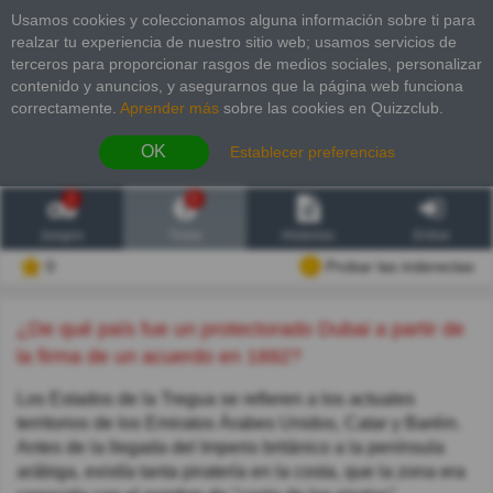
Usamos cookies y coleccionamos alguna información sobre ti para
realzar tu experiencia de nuestro sitio web; usamos servicios de
terceros para proporcionar rasgos de medios sociales, personalizar
contenido y anuncios, y asegurarnos que la página web funciona
correctamente.
Aprender más
sobre las cookies en Quizzclub.
OK
Establecer preferencias
2
6
Juegos
Trivia
Historias
Entrar
0
Probar las inderectas
¿De qué país fue un protectorado Dubai a partir de
la firma de un acuerdo en 1892?
Los Estados de la Tregua​ se refieren a los actuales
territorios de los Emiratos Árabes Unidos, Catar y Baréin.
Antes de la llegada del Imperio británico a la península
arábiga, existía tanta piratería en la costa, que la zona era