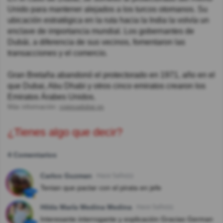
Unido para mantener alejados a los turcos otomanos. Su
ubicación estratégica en la ruta hacia la India la volvía un
enclave de importancia mundial. Los gobernantes de
Dubái, a diferencia de sus vecinos, fomentaron las
transacciones y el comercio.
Gran Bretaña abandonó el protectorado en 1971, año en el
que Dubai, Abu Dhabi y otros cinco emiratos crearon los
Emiratos Árabes Unidos.
Más información:
viajesadubai.es
¿Tienes algo que decir?
4 Comentarios
Carlos Guzman
Hace 5año(s)
Tenian que pactar con el pirata en jefe
Hilda María Medina Medina
Hace 5año(s)
Interesante interrogante y explicación Gracias German